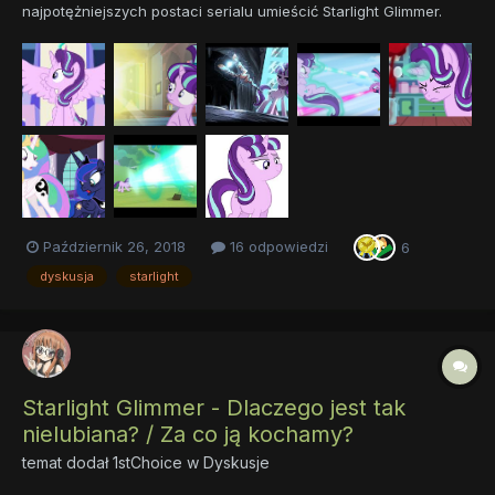
najpotężniejszych postaci serialu umieścić Starlight Glimmer.
Według mnie zajmuje ona pierwsze miejsce. Przeanalizujmy
jednak jej drogę, by zrozumieć, dlaczego tak uważam. Wszyscy
wiemy, że Starlight nie uczęszczała do szkoły d...
Październik 26, 2018
16 odpowiedzi
6
dyskusja
starlight
Starlight Glimmer - Dlaczego jest tak
nielubiana? / Za co ją kochamy?
temat dodał
1stChoice
w
Dyskusje