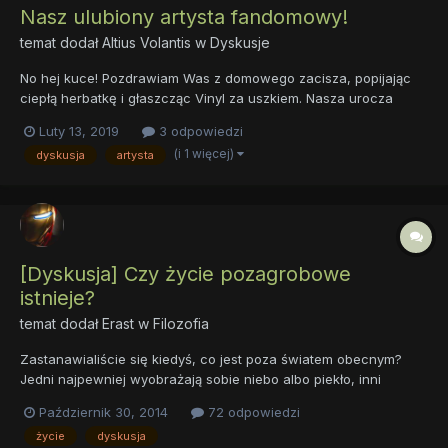
Nasz ulubiony artysta fandomowy!
temat dodał
Altius Volantis
w
Dyskusje
No hej kuce! Pozdrawiam Was z domowego zacisza, popijając
ciepłą herbatkę i głaszcząc Vinyl za uszkiem. Nasza urocza
jednorożec ostatnio miała ostatnio sporą dawkę atrakcji, ale i tak
Luty 13, 2019
3 odpowiedzi
jest ciekawska i miała do Was pytanie. Otóż, na pewno
(i 1 więcej)
dyskusja
artysta
słuchacie muzyki fandomowej, ale jacy są Wasi ulubieni a...
[Dyskusja] Czy życie pozagrobowe
istnieje?
temat dodał
Erast
w
Filozofia
Zastanawialiście się kiedyś, co jest poza światem obecnym?
Jedni najpewniej wyobrażają sobie niebo albo piekło, inni
pustkę, jeszcze inni w 72 dziewice... Jakie jest jednak wasze
Październik 30, 2014
72 odpowiedzi
zdanie? Może sami macie jakieś nowe teorie? I co ze świadkami,
życie
dyskusja
którzy mówią, że tam, po drugiej stronie coś jest (mam tu...