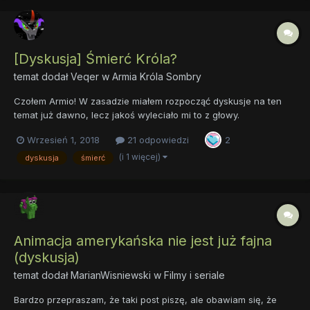
[Dyskusja] Śmierć Króla?
temat dodał
Veqer
w
Armia Króla Sombry
Czołem Armio! W zasadzie miałem rozpocząć dyskusje na ten
temat już dawno, lecz jakoś wyleciało mi to z głowy.
Mianowicie... Chciałem z wami podyskutować i dowiedzieć się
Wrzesień 1, 2018
21 odpowiedzi
2
czy również odnieśliście wrażenie, że Król zginął bardzo
niegodnie w serialu? Przez całe dwa odcinki dookoła So...
(i 1 więcej)
dyskusja
śmierć
Animacja amerykańska nie jest już fajna
(dyskusja)
temat dodał
MarianWisniewski
w
Filmy i seriale
Bardzo przepraszam, że taki post piszę, ale obawiam się, że