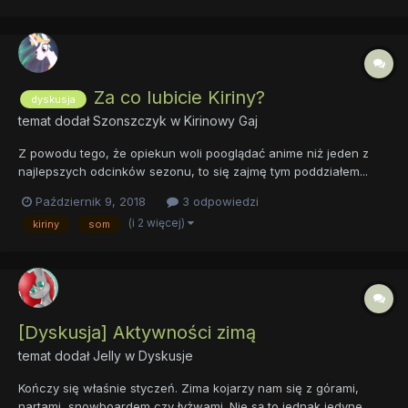
Za co lubicie Kiriny?
dyskusja
temat dodał
Szonszczyk
w
Kirinowy Gaj
Z powodu tego, że opiekun woli pooglądać anime niż jeden z
najlepszych odcinków sezonu, to się zajmę tym poddziałem...
Tak się zastanawiam od pewnego czasu, z czego wynika takie
Październik 9, 2018
3 odpowiedzi
nagłe pojawienie się Kirinów, a dokładniej, Autumn Blaze, u
(i 2 więcej)
kiriny
som
większości kucykowych artystów co widać na przykła...
[Dyskusja] Aktywności zimą
temat dodał
Jelly
w
Dyskusje
Kończy się właśnie styczeń. Zima kojarzy nam się z górami,
nartami, snowboardem czy łyżwami. Nie są to jednak jedyne