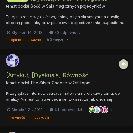
temat dodał Gość w
Sala magicznych pojedynków
Tutaj możecie wyrazić swą opinię o tym skromnym na chwilę
obecną poddziale, oraz pisać swoje spostrzeżenia, sugestie na
temat Sali Magicznych Pojedynków, pomysły na rozbudowę
Styczeń 14, 2013
30 odpowiedzi
działu.
(i 3 więcej)
opinie
ważne
[Artykuł] [Dyskusja] Równość
temat dodał
The Silver Cheese
w
Off-topic
Przeglądasz internet, szukasz materiału na ciekawy temat do
analizy. Nie jest to łatwe zadanie, zwłaszcza jak chce się
poopowiadać o tematach zupełnie innych, odstających od
Sierpień 21, 2018
64 odpowiedzi
8
naszych kolorowych salcesonów. Postanowiłem sięgnąć po coś
naprawdę kontrowersyjnego, i nie powiem, będzie to mój
równość
dyskusja
pierwszy doś...