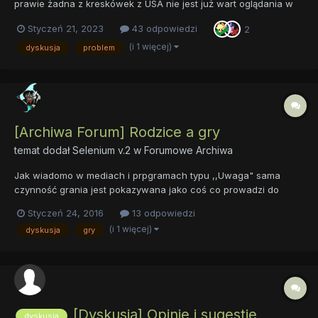
prawie żadna z kreskówek z USA nie jest już wart oglądania w
obecnych czasach. Oto dlaczego: Bardzo słaby styl graficzny.
Styczeń 21, 2023
43 odpowiedzi
2
Bardzo krótki czas akcji. Bardzo złe morały (np. chciwość jest
dobra). Bardzo bezsensowna i...
(i 1 więcej)
dyskusja
problem
[Archiwa Forum] Rodzice a gry
temat dodał
Selenium v.2
w
Forumowe Archiwa
Jak wiadomo w mediach i prpgramach typu ,,Uwaga" sama
czynność grania jest pokazywana jako coś co prowadzi do
demoralizacji, zniszczenia i ogółem jest be. Podobną opinię ma
Styczeń 24, 2016
13 odpowiedzi
niestety moja mama, której nie podoba się to ,że gram w typowe
(i 1 więcej)
dyskusja
gry
strzelanki. Dokładniej to mówi ,że powinnam jak inne
dziewczyny...
[Dyskusja] Opinie i sugestie
dyskusja