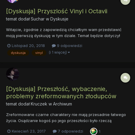
[Dyskusja] Przyszlość Vinyl i Octavii
temat dodał
Suchar
w
Dyskusje
Witajcie, zgodnie z zapowiedzią chciałbym wam przedstawić
moją pierwszą dyskusję w tym dziale. Temat będzie dotyczył
dalszych losów naszych muzycznych klaczy w serialu. Chodzi
Listopad 20, 2018
9 odpowiedzi
mi tu o przyszły sezon, odcinek dwusetny jeśli również byłby
(i 1 więcej)
dyskusja
vinyl
dedykowany fandomowi, oraz następną generację. Możecie tu...
[Dyskusja] Przeszłość, wybaczenie,
problemy zreformowanych złodupców
temat dodał
Kruczek
w
Archiwum
Zreformowane czarne charaktery nie mają przesadnie łatwego
życia. Osądzanie kogoś po jego przeszłości było rzeczą
wyraźnie podkreśloną w niektórych odcinkach serialu i jak
Kwiecień 23, 2017
7 odpowiedzi
1
niemal ze wszystkim - przekłada się to również na prawdziwe