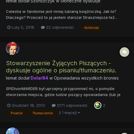
temat dodał
Szonszczyk
w
Słoneczne dyskusje
Celestia w fandomie jest mniej lubianą księżniczką. Jak to?
Dlaczego? Przecież to ja jestem starsza! Straszniejsza też…
(co...?) ale właśnie - skąd się to bierze? Czemu Władczyni
Luty 5, 2018
22 odpowiedzi
dyskusja
Słońca jest odsuwana na dalszy plan, mimo że od ponad tysiąca
lat rządzi państwem w harmonii? Moż...
Stowarzyszenie Żyjących Piszących -
dyskusje ogólne o pisaniu/tłumaczeniu.
temat dodał
Dolar84
w
Opowiadania wszystkich bronies
SPIDIvonMARDER był uprzejmy przypomnieć mi, o pomyśle
stworzenia miejsca, gdzie ludzie piszący opowiadania (lub je
tłumaczący), mogliby wymieniać się doświadczeniami i
Grudzień 18, 2013
2171 odpowiedzi
2
prowadzić ogólną dyskusję na te, jakże im bliskie, tematy. Żeby
znowu nie zapomnieć (ta skleroza!) w trybie natychmiastowym
(i 1 więcej)
Pisanie
Tłumaczenie
powołuję...