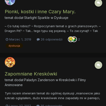
Pionki, kostki i inne Czary Mary.
temat dodał
Starlight Sparkle
w
Dyskusje
– Co tutaj robisz? – Rozpoczynam temat o grach planszowych. –
Dragon Pit? – Tak... tego typu się pojawią. – To zaczynaj!! – Tak
jest Pani Kapitan Ekhem... Witajcie. Od dłuższego czasu chodzi
Marzec 1, 2019
26 odpowiedzi
2
mi po głowie odtworzenie zapomnianego tematu o grach
planszowyc...
dyskusja
Zapomniane Kreskówki
temat dodał
Paladyn Zanderson
w
Kreskówki i Filmy
Animowane
Tym razem otwieram temat do ogólnej dyskusji ,mianowicie jako
szkrab oglądałem, dużo kreskówek inne zapadały mi w pamięci,
bo często je oglądałem,. a inne zniknęły pozostawiając echo
Lipiec 27, 2017
35 odpowiedzi