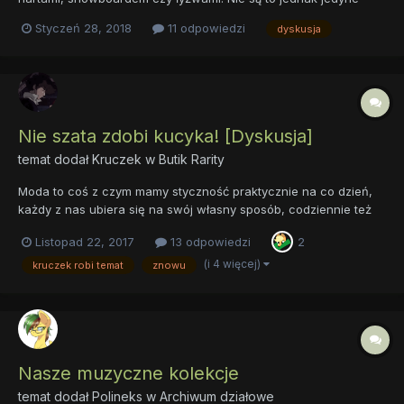
aktywności, których możemy się podejmować w zimowe dni!
Styczeń 28, 2018
11 odpowiedzi
dyskusja
Sama osobiście uwielbiam jeździć na łyżwach. Gdy tylko
zaczyna się zima w Ponyville, wraz w Pinkie udajemy się na...
Nie szata zdobi kucyka! [Dyskusja]
temat dodał
Kruczek
w
Butik Rarity
Moda to coś z czym mamy styczność praktycznie na co dzień,
każdy z nas ubiera się na swój własny sposób, codziennie też
widzimy różne style, które ludzie prezentują w życiu
Listopad 22, 2017
13 odpowiedzi
2
codziennym. Niektórzy natomiast wcale nie przywiązują wagi do
ubrań, a jak to jest z wami? Czy liczy się dla was ubiór drugieg...
(i 4 więcej)
kruczek robi temat
znowu
Nasze muzyczne kolekcje
temat dodał
Polineks
w
Archiwum działowe