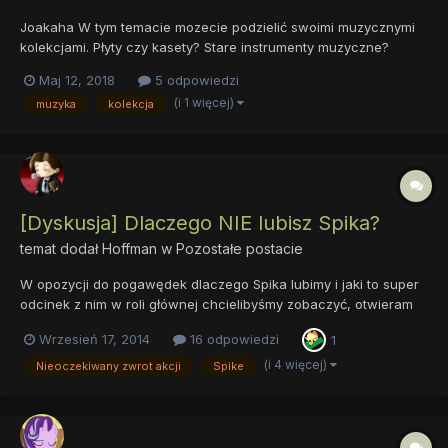
Joakaha W tym temacie mozecie podzielić swoimi muzycznymi
kolekcjami. Płyty czy kasety? Stare instrumenty muzyczne?
Radia, gramofony czy akordeony (ta, wiem że to też
Maj 12, 2018
5 odpowiedzi
instrument)? Nie ma sprawy! Dyskutujcie do woli! Opowiedzcie
(i 1 więcej)
muzyka
kolekcja
co nieco o nich. Co kolekcjonujecie? Od kiedy?...
[Dyskusja] Dlaczego NIE lubisz Spika?
temat dodał
Hoffman
w
Pozostałe postacie
W opozycji do pogawędek dlaczego Spika lubimy i jaki to super
odcinek z nim w roli głównej chcielibyśmy zobaczyć, otwieram
wątek, w którym wszyscy ci, którzy za smoczym asystentem
Wrzesień 17, 2014
16 odpowiedzi
1
Twilight nie przepadają mogą opowiedzieć o tym, dlaczego
darzą tę postać szczególną antypatią. Albo umiarkowaną,
(i 4 więcej)
Nieoczekiwany zwrot akcji
Spike
zależy....