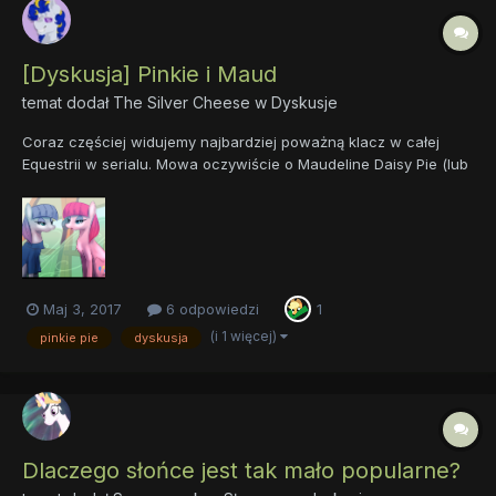
[Dyskusja] Pinkie i Maud
temat dodał
The Silver Cheese
w
Dyskusje
Coraz częściej widujemy najbardziej poważną klacz w całej
Equestrii w serialu. Mowa oczywiście o Maudeline Daisy Pie (lub
po prostu Maud), której też niedawno został poświęcony
odcinek. Warto by się zastanowić jak wyglądają ich relacje oraz
przede wszystkim jak ten duet wy widzicie. Spora część fand...
Maj 3, 2017
6 odpowiedzi
1
(i 1 więcej)
pinkie pie
dyskusja
Dlaczego słońce jest tak mało popularne?