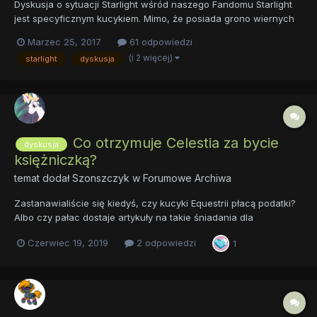
Dyskusja o sytuacji Starlight wśród naszego Fandomu Starlight
jest specyficznym kucykiem. Mimo, że posiada grono wiernych
fanów i wielbicieli, nie jest ono tak liczebne jak u pozostałych
Marzec 25, 2017
61 odpowiedzi
kucyków. Dodatkowo jest jednym z najmniej lubianych kucy w
(i 2 więcej)
starlight
dyskusja
serialu. Niestety, duża część...
Co otrzymuje Celestia za bycie
dyskusja
księżniczką?
temat dodał
Szonszczyk
w
Forumowe Archiwa
Zastanawialiście się kiedyś, czy kucyki Equestrii płacą podatki?
Albo czy pałac dostaje artykuły na takie śniadania dla
księżniczek, za darmo? Poza uwielbieniem swoich poddanych,
Czerwiec 19, 2019
2 odpowiedzi
1
co jeszcze może otrzymywać taka księżniczka? Czy Cadance
dostaje kryształy od swoich poddanych? Może macie swoj...