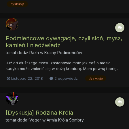
życie. Każdy popełnia błędy, nie każdy jednak wie w jaki sposób
dyskusja
so...
Podmieńcowe dywagacje, czyli słoń, mysz,
kamień i niedźwiedź
temat dodał
Razh
w
Krainy Podmieńców
Już od dłuższego czasu zastanawia mnie jak coś o masie
kucyka może zmienić się w dużą kreaturę. Mam pewną teorię,
która opiera się na jednym z bohaterów Marvela. Zmiana
Listopad 22, 2018
2 odpowiedzi
dyskusja
kształtu to jedno, a zmiana wielkości to już zupełnie inna
sprawa, dlatego myślę, że może być to spowodowane
magicznym procesem zmi...
[Dyskusja] Rodzina Króla
temat dodał
Veqer
w
Armia Króla Sombry