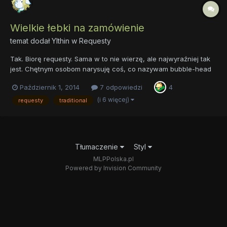
Wielkie łebki na zamówienie
temat dodał
Ylthin
w
Requesty
Tak. Biorę requesty. Sama w to nie wierzę, ale najwyraźniej tak
jest. Chętnym osobom narysuję coś, co nazywam bubble-head
lub bąbelkiem - kuca z karykaturalnie wielkim łebkiem i oczami,
Październik 1, 2014
7 odpowiedzi
4
za to z mikroskopijną mordką. Przykłady bąbelków: #1 #2 ...a w
kolejce do wrzucenia czeka kilka innych. Mogę...
(i 6 więcej)
requesty
traditional
Tłumaczenie
Styl
MLPPolska.pl
Powered by Invision Community