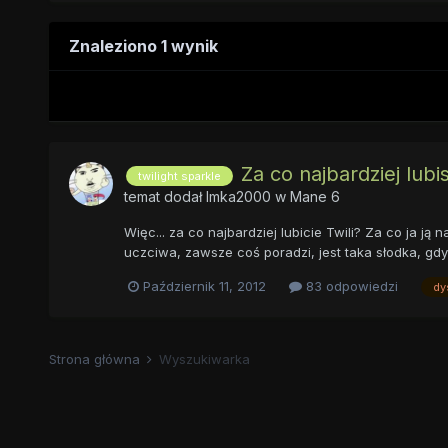
Znaleziono 1 wynik
Za co najbardziej lubi
twilight sparkle
temat dodał
Imka2000
w
Mane 6
Więc... za co najbardziej lubicie Twili? Za co ja ją
uczciwa, zawsze coś poradzi, jest taka słodka, gdy j
Październik 11, 2012
83 odpowiedzi
dy
Strona główna
Wyszukiwarka