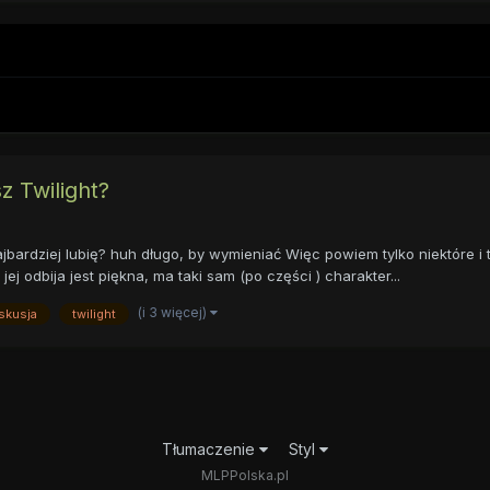
sz Twilight?
 najbardziej lubię? huh długo, by wymieniać Więc powiem tylko niektóre i
ej odbija jest piękna, ma taki sam (po części ) charakter...
(i 3 więcej)
skusja
twilight
Tłumaczenie
Styl
MLPPolska.pl