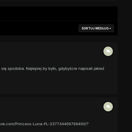
SORTUJ WEDŁUG
ę spodoba. Najlepiej by było, gdybyście napisali jakieś
cebook.com/Princess-Luna-PL-237734469769400/?