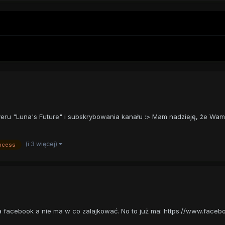
u "Luna's Future" i subskrybowania kanału :> Mam nadzieję, że Wam si
(i 3 więcej)
ncess
ma facebook a nie ma w co zalajkować. No to już ma: https://www.fa