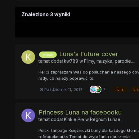
Znaleziono 3 wyniki
Luna's Future cover
music
temat dodał
kw789
w
Filmy, muzyka, parodie....
Hej ;3 zapraszam Was do posłuchania naszego cover
rady, co należy poprawić itd
Październik 11, 2017
7
luna
pri
Princess Luna na facebooku
temat dodał
Kinkie Pie
w
Regnum Lunae
Polski fanpage Księżniczki Luny dla każdego kto 
ref=bookmarks Temat do wyrażania oburzenia.