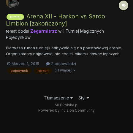
Arena XII - Harkon vs Sardo
turniej
Limbion [zakończony]
temat dodał
Zegarmistrz
w
II Turniej Magicznych
Pojedynków
Pierwsza runda turnieju odbywała się na podstawowej arenie.
Organizatorzy najpewniej nie chcieli nikomu dawać lepszych
kart na początek. Sama zaś arena była prosta. Wysoki kamienny
Marzec 1, 2015
2 odpowiedzi
mur otaczał długi na kilkadziesiąt metrów plac pokryty ubitą od
(i 1 więcej)
pojedynek
harkon
licznych walk ziemią. Arena nie miała dachu, więc prócz...
Tłumaczenie
Styl
MLPPolska.pl
Powered by Invision Community