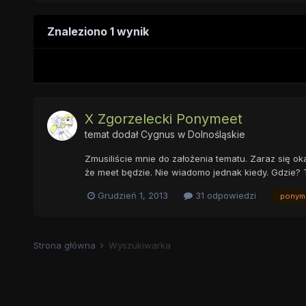
Znaleziono 1 wynik
X Zgorzelecki Ponymeet
temat dodał
Cygnus
w
Dolnośląskie
Zmusiliście mnie do założenia tematu. Zaraz się ok
że meet będzie. Nie wiadomo jednak kiedy. Gdzie? To
Grudzień 1, 2013
31 odpowiedzi
ponym
Strona główna
Wyszukiwarka