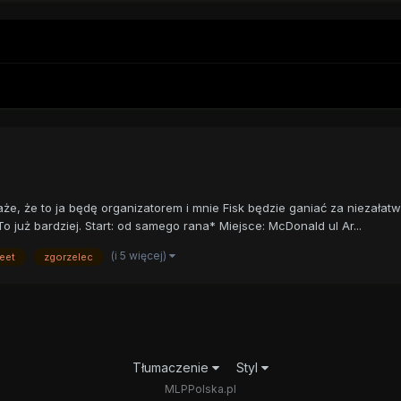
aże, że to ja będę organizatorem i mnie Fisk będzie ganiać za niezałat
 już bardziej. Start: od samego rana* Miejsce: McDonald ul Ar...
(i 5 więcej)
eet
zgorzelec
Tłumaczenie
Styl
MLPPolska.pl