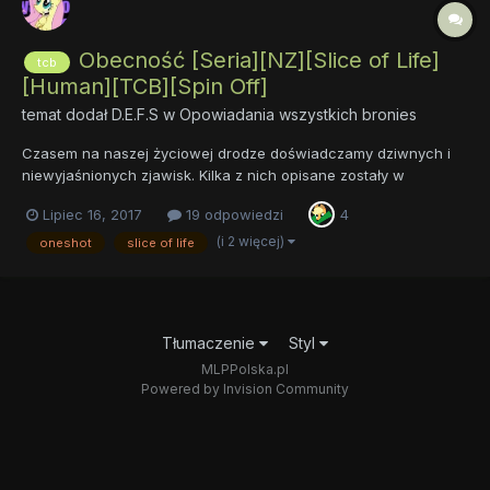
Obecność [Seria][NZ][Slice of Life]
tcb
[Human][TCB][Spin Off]
temat dodał
D.E.F.S
w
Opowiadania wszystkich bronies
Czasem na naszej życiowej drodze doświadczamy dziwnych i
niewyjaśnionych zjawisk. Kilka z nich opisane zostały w
opowiadaniach poniżej. "Obecność" jest pełnoprawną częścią
Lipiec 16, 2017
19 odpowiedzi
4
większego multiwersum i dopełnieniem świata TCB, który
możecie poznać w opowiadaniu "Avatar". Dwie pierw...
(i 2 więcej)
oneshot
slice of life
Tłumaczenie
Styl
MLPPolska.pl
Powered by Invision Community