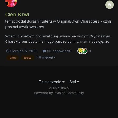
Cień Krwi
temat dodał
Burashi Kuteru
w
Original/Own Characters - czyli
postaci użytkowników
Witam, chciałbym pochwalić się swoim pierwszym Oryginalnym
Charakterem. Jestem z niego bardzo dumny, mam nadzieję, że
się wam spodoba. Imię: Cień Krwi Rasa: Alicorn Wiek: 666 lat
Sierpień 5, 2013
50 odpowiedzi
3
Cechy: zła, mściwa, wierna, bezlitosna Uroczy Znaczek:
półksiężyc ociekający krwistoczerwoną krwią Oczy: krwistoc...
(i 8 więcej)
cień
krew
Tłumaczenie
Styl
MLPPolska.pl
Powered by Invision Community