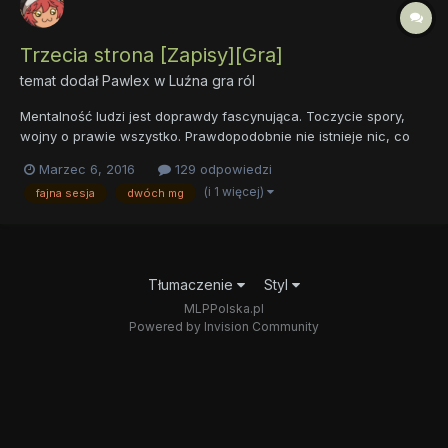
Trzecia strona [Zapisy][Gra]
temat dodał
Pawlex
w
Luźna gra ról
Mentalność ludzi jest doprawdy fascynująca. Toczycie spory,
wojny o prawie wszystko. Prawdopodobnie nie istnieje nic, co
zadowoliłoby całą ludzkość w pełni. Nie mów że jest inaczej,
Marzec 6, 2016
129 odpowiedzi
dobrze o tym wiesz. Zanim ja oraz mój brat postanowiliśmy na
(i 1 więcej)
fajna sesja
dwóch mg
jakiś czas opuścić was, ludzi, sprawy miały się t...
Tłumaczenie
Styl
MLPPolska.pl
Powered by Invision Community