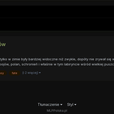
łów
lko w zimie były bardziej widoczne niż zwykle, dopóty nie zrywał się wi
jów, polan, schronień i właśnie w tym labiryncie wśród wielkiej puszcz
(i 2 więcej)
asy
fate
Tłumaczenie
Styl
MLPPolska.pl