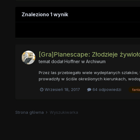
Znaleziono 1 wynik
[Gra]Planescape: Złodzieje żywio
temat dodał
Hoffner
w
Archiwum
Przez las przebiegało wiele wydeptanych szlaków, ty
prowadziły w ściśle określonych kierunkach, wodopo
Wrzesień 18, 2017
64 odpowiedzi
fant
Strona główna
Wyszukiwarka