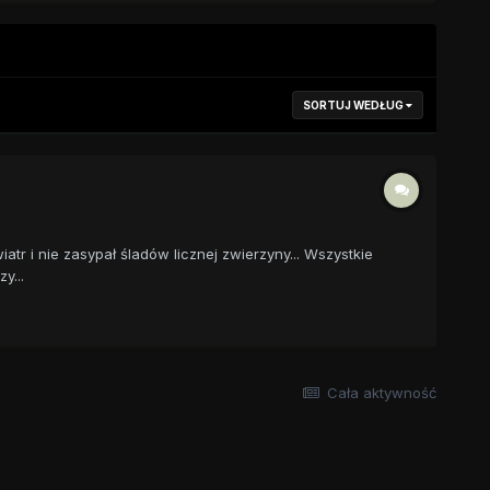
SORTUJ WEDŁUG
atr i nie zasypał śladów licznej zwierzyny... Wszystkie
y...
Cała aktywność