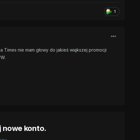
1
ia Times nie mam głowy do jakieś większej promocji
 PW.
j nowe konto.
rony