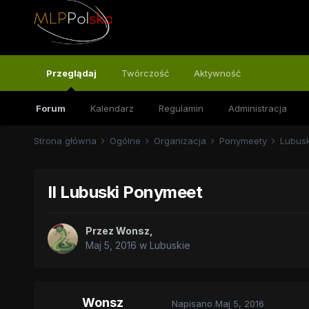
Przeglądaj
Twórczość
Aktywność
Forum
Kalendarz
Regulamin
Administracja
Strona główna
Ogólne
Organizacja
Ponymeety
Lubus
II Lubuski Ponymeet
Przez
Wonsz
,
Maj 5, 2016
w
Lubuskie
Wonsz
Napisano
Maj 5, 2016