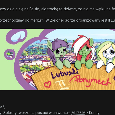
zy dzieje się na Fejsie, ale trochę to dziwne, że nie ma wątku na f
rzechodzimy do meritum. W Zielonej Górze organizowany jest II L
a",
: Sekrety tworzenia postaci w uniwersum
MLP:FiM
- Kenny,