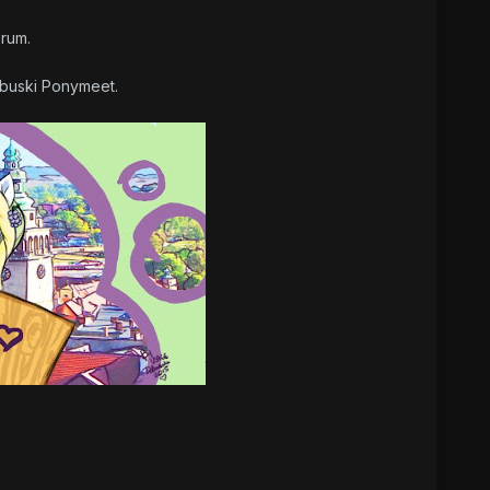
orum.
ubuski Ponymeet.