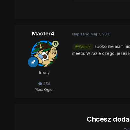
Macter4
Napisano
Maj 7, 2016
spoko nie mam nic 
@Wonsz
meeta. W razie czego, jeżeli 
Brony
456
Płeć:
Ogier
Chcesz dodać
Tyl