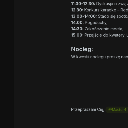
11:30-12:30:
Dyskusja o związ
12:30:
Konkurs karaoke – Red
13:00-14:00:
Stado się spotka
14:00:
Pogaduchy,
14:30:
Zakończenie meeta,
15:00:
Przejście do kwatery l
Nocleg:
W kwestii noclegu proszę napi
Przepraszam Cię,
@Macter4