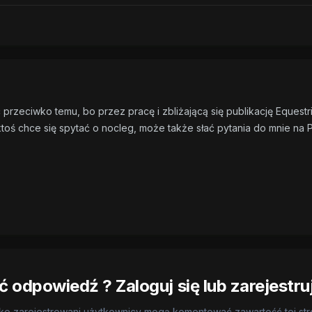
przeciwko temu, bo przez pracę i zbliżającą się publikację Equestr
ktoś chce się spytać o nocleg, może także słać pytania do mnie na
 odpowiedź ? Zaloguj się lub zarejestru
ko zarejestrowani użytkownicy mogą komentować zawartość tej st