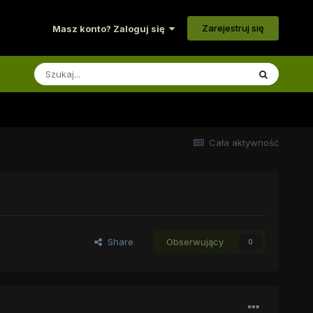
Zarejestruj się
Masz konto? Zaloguj się
Cała aktywność
Share
Obserwujący
0