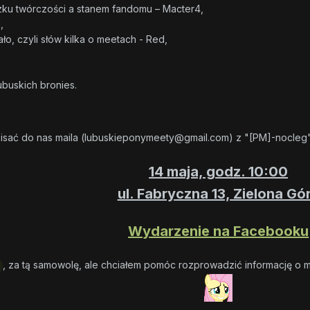
ku twórczości a stanem fandomu – Macter4,
,
ło, czyli słów kilka o meetach - Red,
ubuskich bronies.
sać do nas maila (
lubuskieponymeety@gmail.com
) z "[PM]-nocleg"
14 maja, godz. 10:00
ul. Fabryczna 13, Zielona Gó
Wydarzenie na Facebooku
, za tą samowolę, ale chciałem pomóc rozprowadzić informację o m