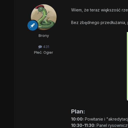
Wiem, że teraz większość rzec
Bez zbędnego przedłużania, p
Brony
431
Płeć:
Ogier
Plan:
10:00:
Powitanie i "akredytacj
10:30-11:30:
Panel rysowniczy