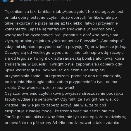
Tęskniłem za taki fanfikami jak „Apocalypto”. Nie dlatego, że jest
on taki dobry, ostatnio czytam dużo dobrych fanfików, ale po
takiej lekturze nie pisze mi się aż tak lekko, łatwo i przyjemnie
komentarzy. Lepsze są fanfiki umiarkowanie „niedorobione”,
wtedy można dywagować. Nic, jednak nie dorówna pozycjom
złym, spartolonym jak np. „Nekromanta z Ponyville”. „Apocalypto”
zdaje mi się nieco przypominać tę pozycję. Tę oraz jeszcze jedną.
Zaczęło się od wielkiego wybuchu i… nie, tak naprawdę zaczęło
się od tego, że Twilight ukradła radziecką bombą atomową, która
znalazła się w Equestrii. Twilight o niej zapomniała i dopiero gdy
Spike wcisnął guzik, powodując odliczanie do eksplozji
przypomniała sobie… przepraszam, przecież ona nie wiedziała,
co kradnie. Nie mogła sobie zatem przypomnieć o tym, co ma
zrobić. Ona wiedziała, że trzeba wiać!
Czy szanownemu czytelnikowi powyższe streszczenie początku
fabuły wydaje się sensowne? Czy fakt, że Twilight nie wie, co
kradnie, nie wie jak to zabezpieczyć, ale wie, że to coś
eksploduje z wielką mocą i że trzeba wiać ma sens? Nie ma.
Fanfik posiada jakiś dziwny feler, nie tylko dlatego, że rozdziały są
przeważnie na pół strony A4. Nie chodzi nawet o takie zdania: