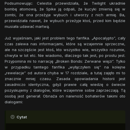
- Już idę! Co się sta... sta.. ło... ! - o mało nie zemdlała gdy
Podsumowując: Celestia przewidziała, że Twilight ukradnie
zobaczyła setki kucyków zombi zmierzających w stronę
bombę atomową, że Spike ją odpali, że kucyki zmienią się w
Canterlotu.
zombi, że ona przeżyje wybuch i utworzy z nich armię. Ba,
- Dokąd one idą?! I po co?! - spytała Luna.
przewidziała nawet, że wybuch przeżyje ktoś, przed kim będzie
- Chyba nasza przyjaciółka Celestia zbiera armię.
musiała udawać martwą.
- Co?! Ale... Przecież... Przecież sama widziałam jak umiera
na moich kopytach.
Już wyjaśniam, jaki jest problem tego fanfika. „Apocalypto”, cały
- Możliwe, że stało się z nią to samo co z pozostałymi.
czas zalewa nas informacjami, które są wzajemnie sprzeczne,
- To znaczy, że...
ale na szczęście jest ktoś, kto wszystko wie, wszystko rozumie,
- Że wasza królowa chce wywołać wojnę, a teraz ma armię
chwyta w lot etc. Nie wiadomo, dlaczego tak jest, po prostu jest.
zdolną sprostać wyzwaniu.
Przypomina mi to narrację „Broken Bonds: Zerwane więzi”. Tylko
w przypadku tamtego fanfika „wyłączyłem się” na kolejne
„rewelacje” od autora chyba w 17 rozdziale, a tutaj zajęło mi to
- Spike podaj mi lornetkę z plecaka!
znacznie mniej czasu. Zasada opowiadania historii jest
- Myślisz, że coś zobaczysz? - spytała Twilight.
zasadniczo identyczna, gdyż prawie całą wiedzę o świecie
- Mam taką nadzieję. Inaczej będziemy musieli tam pójść i
pozyskujemy z dialogów, które wzajemnie sobie zaprzeczają. Tą
sprawdzić osobiście.
osobą jest generał. Obnaża on naiwność bohaterów takimi oto
- Proszę. - powiedział Spike, wręczając mu lornetkę.
dialogami:
- No, zobaczmy co ty tam knujesz... - mruknął cicho.
- I co... Widzisz coś?
- Tak.
Cytat
- Co?
- Miałem racje Celestia żyje, ale nie zmieniła się w zombie.