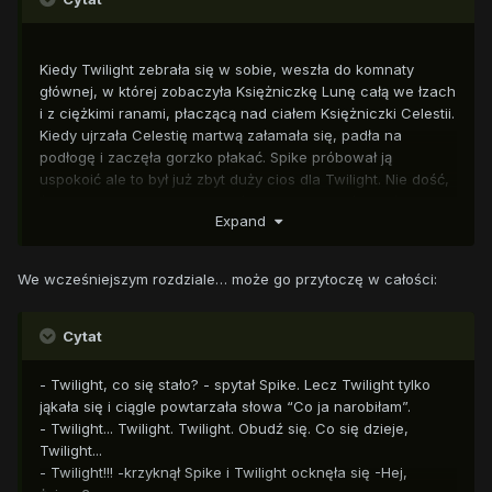
Kiedy Twilight zebrała się w sobie, weszła do komnaty
głównej, w której zobaczyła Księżniczkę Lunę całą we łzach
i z ciężkimi ranami, płaczącą nad ciałem Księżniczki Celestii.
Kiedy ujrzała Celestię martwą załamała się, padła na
podłogę i zaczęła gorzko płakać. Spike próbował ją
uspokoić ale to był już zbyt duży cios dla Twilight. Nie dość,
że przez jej eksperymenty całe Ponyville uległo zagładzie,
Expand
nie mówiąc już o innych miastach, a tysiące kucyków
straciło życie, to jeszcze zabiła swoje najlepsze przyjaciółki
oraz jedyną osobę, która tak naprawdę mogła to wszystko
We wcześniejszym rozdziale… może go przytoczę w całości:
naprawić.
Kiedy tak Twilight leżała cała we łzach i coraz bardziej
zamykała się w sobie, w Spike’u coś pękło i nie wytrzymał:
Cytat
- Nie, Twilight!!! - wykrzyczał Spike
- Co nie?
- Twilight, co się stało? - spytał Spike. Lecz Twilight tylko
- Nie możemy się teraz podać! Jeżeli teraz czegoś nie
jąkała się i ciągle powtarzała słowa “Co ja narobiłam”.
zrobimy, to całe życie w Equestrii zniknie i nie mówię tu tylko
- Twilight... Twilight. Twilight. Obudź się. Co się dzieje,
o kucykach ale o wszystkich żyjących istotach!
Twilight...
- Co mamy niby zrobić?! Co! Wszystko stracone, a jedyna
- Twilight!!! -krzyknął Spike i Twilight ocknęła się -Hej,
osoba, która mogła coś na to poradzić leży tam... Martwa! I