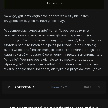
Expand
kuca. Zrzucił z siebie różowe truchło monstrum i pozbierał
się do kupy. Zabrali co się dało i jak najszybciej ruszyli w
dalszą drogę.
No więc, gdzie zniknęła broń generała? A czy nie jesteś
przypadkiem czytelniku nazbyt ciekawy?
Pozostałe dwa potwory dotrzymywały im kroku i coraz
bardziej się do nich zbliżały. W końcu były na tyle blisko, że
Podsumowując, „Apocalypto” to fanfik poprowadzony w
mogły zaatakować. Jeden ze stworów mocnym skokiem
beznadziejny sposób, pełen wewnętrznych sprzeczności i
rzucił się na Zecorę i wbił w jej ciało swoje ostre zęby. Zły
informacji o świecie wprowadzanych „na wiarę”, bez troski, czy
los sprawił, że trafił ją w szyję, uśmiercając zebrę. Padła
czytelnik sobie te informacje jakoś poukłada. To co udało się
martwa, a kuce zaczęły powoli pożerać jej ciało. Generał
autorowi dokonać na tak małej liczbie stron powinno przejść do
wiedział, że dla niej jest już za późno i nie pozwolił nikomu
księgi rekordów i postawić go w jednym rzędzie z „Nekromantą z
zwolnić tempa.
Ponyville”. Powinno postawić, ale to nie możliwe, gdyż autor
„Apocalypto” przynajmniej zadbał o formalne minimum i umieścił
tekst w google docs. Polecam, ale tylko dla przysłowiowej „beki”.
POPRZEDNIA
Strona 2 z 2
DALEJ