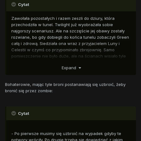
Cytat
Zawołała pozostałych i razem zeszli do dziury, która
przechodziła w tunel. Twilight już wyobrażała sobie
najgorszy scenariusz. Ale na szczęście jej obawy zostały
rozwiane, bo gdy dobiegli do końca tunelu zobaczyli Green
całą i zdrową. Siedziała ona wraz z przyjacielem Luny i
Celestii w czymś co przypominało zbrojownię. Samo
pomieszczenie nie było duże, ale na ścianach wisiało tyle
broni, że można by było wyposażyć całą armię.
Expand
Bohaterowie, mając tyle broni postanawiają się uzbroić, żeby
bronić się przez zombie:
Cytat
- Po pierwsze musimy się uzbroić na wypadek gdyby te
potwory wróciły. Po drugie trzeba się dowiedzieć z jakim