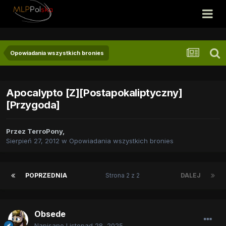
Opowiadania wszystkich bronies
Apocalypto [Z][Postapokaliptyczny]
[Przygoda]
Przez
TerroPony
,
Sierpień 27, 2012
w
Opowiadania wszystkich bronies
POPRZEDNIA
Strona 2 z 2
DALEJ
Obsede
Napisano
Listopad 28, 2025