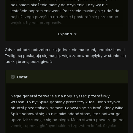
poziomem skażenia mamy do czynienia i czy wy nie
jesteście napromieniowani. Po trzecie musimy się udać do
najbliższego przejścia na ziemię i postarać się przekonać
wojska, by nas przepuściły.
- A co masz na myśli mówiąc uzbroić? - spytała Luna.
Expand
- No nie wiesz?
- Nie.
- Mam na myśli wzięcie broni, założenie całego osprzętu i
Gdy zachodzi potrzeba nikt, jednak nie ma broni, chociaż Luna i
co najważniejsze, masek przeciwradiacyjnych.
Twiligt są posługują się magią, więc zapewne byłyby w stanie się
ludzką bronią posługiwać:
Cytat
Nagle generał zerwał się na nogi słysząc przeraźliwy
wrzask. To był Spike goniony przez trzy kuce. John szybko
obudził pozostałych, samemu chwytając za broń. Kiedy tylko
Spike schował się za nim miał oddać strzał, lecz potwór go
uprzedził rzucając się na niego. Masa stwora powaliła go na
ziemię, upadł z głośnym hukiem i zgrzytem kości. Szybko
zareagował i jeszcze szybszym cięciem noża odciął głowę