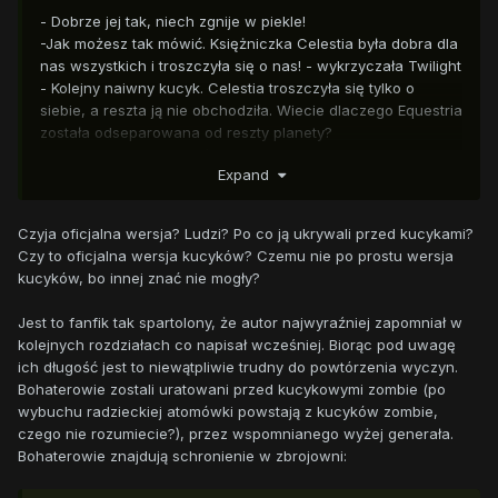
Wygląda na nienaruszoną.
- Dobrze jej tak, niech zgnije w piekle!
- Że co?! Sama widziałam w jakim stanie było jej ciało! -
-Jak możesz tak mówić. Księżniczka Celestia była dobra dla
wykrzyknęła Twilight.
nas wszystkich i troszczyła się o nas! - wykrzyczała Twilight
- Ewidentnie wiedziała co się stanie i uknuła plan.
- Kolejny naiwny kucyk. Celestia troszczyła się tylko o
siebie, a reszta ją nie obchodziła. Wiecie dlaczego Equestria
została odseparowana od reszty planety?
- Tak, bo ludzie uznali, że kucyki są zbyt niebezpieczne.
Expand
- To oficjalna wersja. Tak naprawdę to Celestia chciała
zawładnąć cała planetą pod pretekstem ocalenia nas od
naszych problemów. Ja byłem jednym z trzech szpiegów,
Czyja oficjalna wersja? Ludzi? Po co ją ukrywali przed kucykami?
którzy
Czy to oficjalna wersja kucyków? Czemu nie po prostu wersja
kucyków, bo innej znać nie mogły?
Jest to fanfik tak spartolony, że autor najwyraźniej zapomniał w
kolejnych rozdziałach co napisał wcześniej. Biorąc pod uwagę
ich długość jest to niewątpliwie trudny do powtórzenia wyczyn.
Bohaterowie zostali uratowani przed kucykowymi zombie (po
wybuchu radzieckiej atomówki powstają z kucyków zombie,
czego nie rozumiecie?), przez wspomnianego wyżej generała.
Bohaterowie znajdują schronienie w zbrojowni: