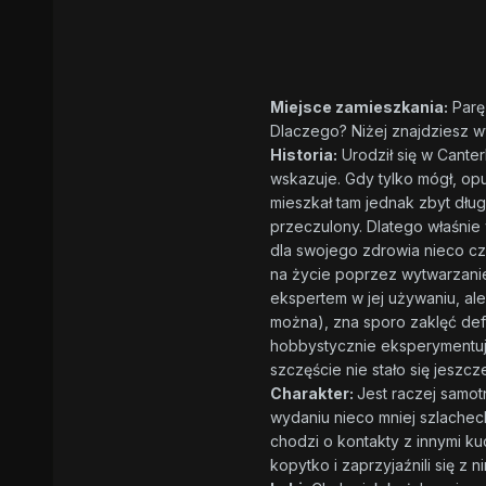
Miejsce zamieszkania:
Parę 
Dlaczego? Niżej znajdziesz w
Historia:
Urodził się w Canter
wskazuje. Gdy tylko mógł, opuś
mieszkał tam jednak zbyt dług
przeczulony. Dlatego właśnie 
dla swojego zdrowia nieco czę
na życie poprzez wytwarzanie
ekspertem w jej używaniu, ale
można), zna sporo zaklęć def
hobbystycznie eksperymentuje
szczęście nie stało się jeszc
Charakter:
Jest raczej samot
wydaniu nieco mniej szlacheck
chodzi o kontakty z innymi ku
kopytko i zaprzyjaźnili się z n