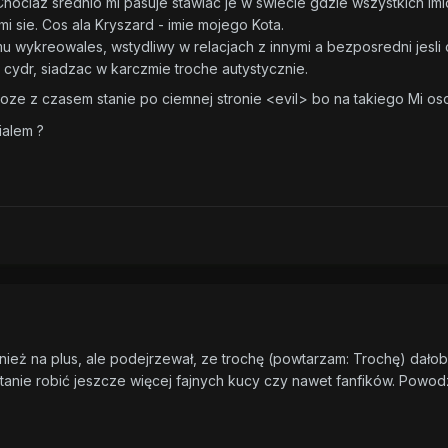
Chociaz srednio mi pasuje stawiac je w swiecie gdzie wszystkich imi
mi sie. Cos ala Kryszard - imie mojego Kota.
mu wykreowales, wstydliwy w relacjach z innymi a bezposredni jesli
i cydr, siadzac w karczmie troche autystycznie.
Moze z czasem stanie po ciemnej stronie <evil> bo na takiego Mi os
alem ?
wnież na plus, ale podejrzewał, ze trochę (powtarzam: Trochę) dałob
tanie robić jeszcze więcej fajnych kucy czy nawet fanfików. Powod