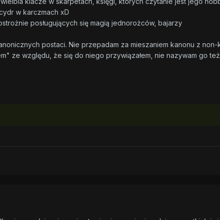
ielbia klacze w skarpetach, księgi, których czytanie jest jego ho
u cydr w karczmach xD
ostrożnie posługujących się magią jednorożców, bajarzy
anonicznych postaci. Nie przepadam za mieszaniem kanonu z non-
" ze względu, że się do niego przywiązałem, nie nazywam go też 