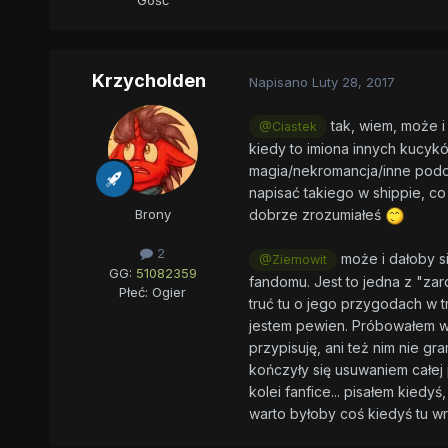
Gość
Krzycholden
Napisano
Luty 28, 2017
tak, wiem, może i 
@Ciastek
kiedy to imiona innych kucykó
magia/nekromancja/inne podobn
napisać takiego w shippie, c
dobrze zrozumiałeś
Brony
2
może i dałoby si
@Ziemowit
GG:
51082359
fandomu. Jest to jedna z "zard
Płeć:
Ogier
truć tu o jego przygodach w tr
jestem pewien. Próbowałem wi
przypisuję, ani też nim nie 
kończyły się usuwaniem całej 
kolei fanfice... pisałem kie
warto byłoby coś kiedyś tu wr