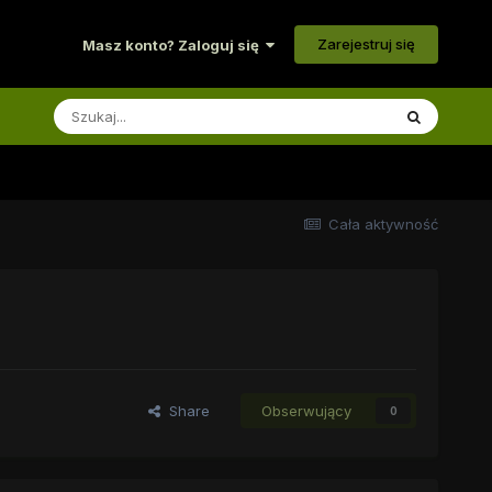
Zarejestruj się
Masz konto? Zaloguj się
Cała aktywność
Share
Obserwujący
0