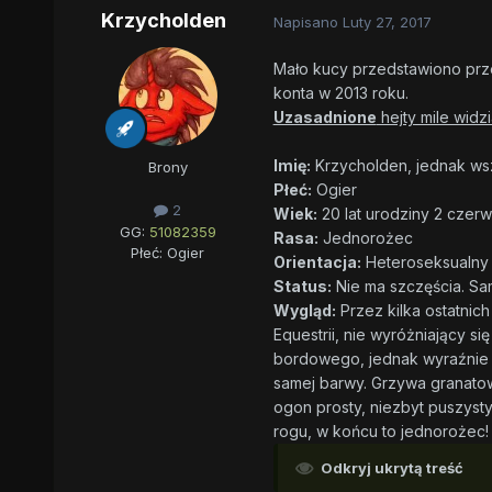
Krzycholden
Napisano
Luty 27, 2017
Mało kucy przedstawiono przez
konta w 2013 roku.
Uzasadnione
hejty mile widz
Imię:
Krzycholden, jednak ws
Brony
Płeć:
Ogier
2
Wiek:
20 lat urodziny 2 czer
GG:
51082359
Rasa:
Jednorożec
Płeć:
Ogier
Orientacja:
Heteroseksualny
Status:
Nie ma szczęścia. Sa
Wygląd:
Przez kilka ostatnic
Equestrii, nie wyróżniający s
bordowego, jednak wyraźnie p
samej barwy. Grzywa granatow
ogon prosty, niezbyt puszysty
rogu, w końcu to jednorożec!
Odkryj ukrytą treść