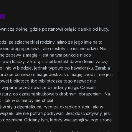
██
lowniczą dolinę, gdzie postanowił osiąść daleko od kucy.
dzi ze szlacheckiej rodziny, mimo że jego imię na to
niu drugiej połówki, ale niestety się mu nie udało. Nie
żne zabawy z magią - jest na tym punkcie nieco
amową klaczy, z którą stracił kontakt dawno temu, zaczął
le i nie w biedzie, jednak typowo po kawalersku. Zarabia
ce co nieco o magii. Jeśli zaś o magię chodzi, nie jest
mowej bibliotece (bo biblioteczką tego nazwać nie
ej wyparte przez nowsze dziedziny magii. Czasami
kstury, co czasami skutkowało drobnymi obrażeniami. Na
i tak w sumie by nie chciał
 w stylu dżentelkuca, rycerza okrągłego stołu, ale w
ązek, ale nie potrafi podrywać. Jest dość sztywny, jeśli
 otoczeniem. Oddany tym, którzy wyciągnęli w jego stronę