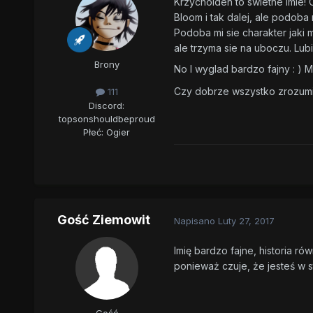
Krzycholden to swietne imie! 
Bloom i tak dalej, ale podoba 
Podoba mi sie charakter jaki 
ale trzyma sie na uboczu. Lub
Brony
No I wyglad bardzo fajny : ) 
Czy dobrze wszystko zrozumi
111
Discord:
topsonshouldbeproud
Płeć:
Ogier
Gość Ziemowit
Napisano
Luty 27, 2017
Imię bardzo fajne, historia ró
ponieważ czuje, że jesteś w s