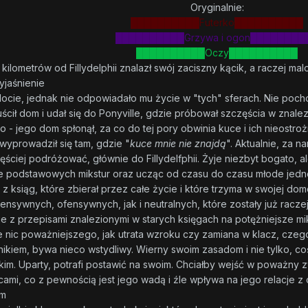
Oryginalnie:
██████████Futerko██████████
██████████Grzywa i ogon████████
██████████Oczy██████████
kilometrów od Fillydelphii znalazł swój zaciszny kącik, a raczej ma
yjaśnienie
locie, jednak nie odpowiadało mu życie w "tych" sferach. Nie pocho
cił dom i udał się do Ponyville, gdzie próbował szczęścia w znalezie
o - jego dom spłonął, za co do tej pory obwinia kuce i ich nieostro
wyprowadził się tam, gdzie "
kuce mnie nie znajdą
". Aktualnie, za n
ściej podróżować, głównie do Fillydelfphii. Żyje niezbyt bogato, a
 podstawowych mikstur oraz ucząc od czasu do czasu młode jednoroż
 z ksiąg, które zbierał przez całe życie i które trzyma w swojej do
ensywnych, ofensywnych, jak i neutralnych, które zostały już racz
 z przepisami znalezionymi w starych księgach na potężniejsze mi
ze nic poważniejszego, jak utrata wzroku czy zamiana w klacz, czego 
nikiem, bywa nieco wstydliwy. Wierny swoim zasadom i nie tylko, coś
im. Uparty, potrafi postawić na swoim. Chciałby wejść w poważny zwi
cami, co z pewnością jest jego wadą i źle wpływa na jego relacje z
im