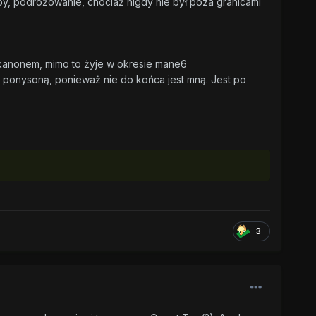
bby, podróżowanie, chociaż nigdy nie był poza granicami
kanonem, mimo to żyje w okresie mane6
ponysoną, ponieważ nie do końca jest mną. Jest po
3