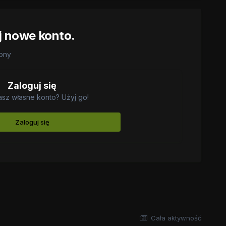
j nowe konto.
rony
Zaloguj się
asz własne konto? Użyj go!
Zaloguj się
Cała aktywność