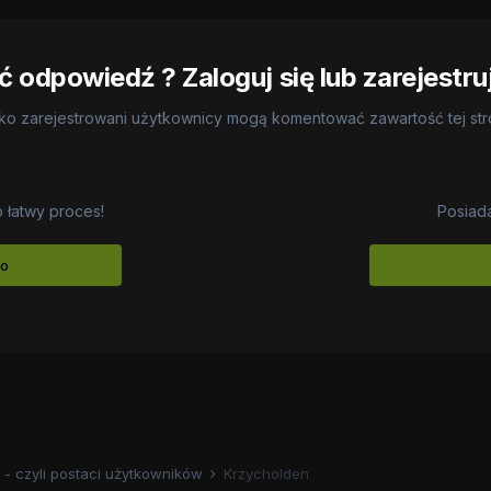
 odpowiedź ? Zaloguj się lub zarejestru
ko zarejestrowani użytkownicy mogą komentować zawartość tej st
o łatwy proces!
Posiad
to
 - czyli postaci użytkowników
Krzycholden