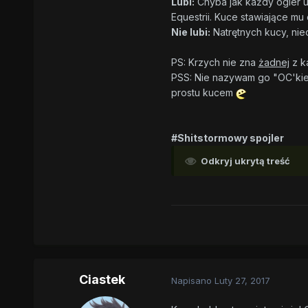
Lubi:
Chyba jak każdy ogier uw
Equestrii. Kuce stawiające m
Nie lubi:
Natrętnych kucy, nie
PS: Krzych nie zna
żadnej
z k
PSS: Nie nazywam go "OC'kiem
prostu kucem
#Shitstormowy spojler
Odkryj ukrytą treść
Ciastek
Napisano
Luty 27, 2017