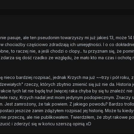
nie pasuje, ale ten pseudonim towarzyszy mi już jakieś 13, może 14 la
w chociażby częściowo zdradzają ich umiejętności. I o co dokładniej
e, to raczej nie, a jeśli chodzi o clopy... tu przyznam się, że pom
o zdarza się dość rzadko ze względu, że mało kto ma czas i ochot
ę nieco bardziej rozpisać, jednak Krzych ma już ~~trzy i pół roku,
zewiałych" rzeczy, których zbytnio zmienić się już nie da. Historia 
akcie tych lat nie będę truł (więcej raka chyba by się tu znaleźć nie
ele razy, Krzych nadal jest moim jedynym podopiecznym. Znaczy się
gram. Jest zamrożony, że tak powiem. Z jakiego powodu? Bardzo trol
postaci jeszcze zanim zdążyłem rozpisać jej historię. Może tu kie
dyś, nie przeczę, ale nie publikowałem. Twierdziłem, że zbyt rako
zucić i zderzyć się w końcu szerszą opinią xD