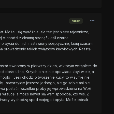
Autor
t. Może i się wyróżnia, ale też jest nieco tajemnicze,
 ci chodzi z ciemną stroną? Jeśli czarna
imo bycia do nich nastawiony sceptycznie, lubię czasami
ę na prowadzenie takich związków kucykowych. Resztę
 został stworzony w pierwszy dzień, w którym wstąpiłem do
jest dość luźna, Krzych o niej nie opowiada zbyt wiele, a
 mogło). Jeśli chodzi o tworzenie kucy, to w sumie nie
... stworzyłem jeszcze jednego, ale go sobie ani nie
lowa postać i wszelkie próby jej wprowadzenia na WoE
dyś wrzucę, a może nawet się wam spodoba, kto wie. Z
we potwory wychodzą spod mojego kopyta. Może jednak