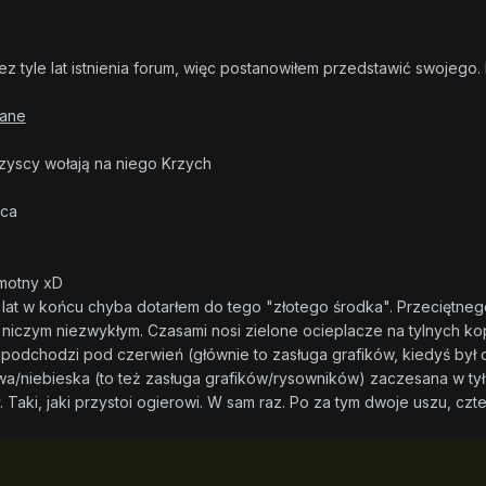
 tyle lat istnienia forum, więc postanowiłem przedstawić swojego. 
iane
zyscy wołają na niego Krzych
wca
motny xD
h lat w końcu chyba dotarłem do tego "złotego środka". Przeciętne
ię niczym niezwykłym. Czasami nosi zielone ocieplacze na tylnych ko
odchodzi pod czerwień (głównie to zasługa grafików, kiedyś był ci
a/niebieska (to też zasługa grafików/rysowników) zaczesana w tył
. Taki, jaki przystoi ogierowi. W sam raz. Po za tym dwoje uszu, cz