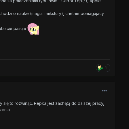
ona sa polaczeniami typu nwm .. Carrot Top(?), Apple
 chodzi o nauke (magia i mikstury), chetnie pomagajacy
obiscie pasuje
1
y się to rozwinąć. Repka jest zachętą do dalszej pracy,
zenia.