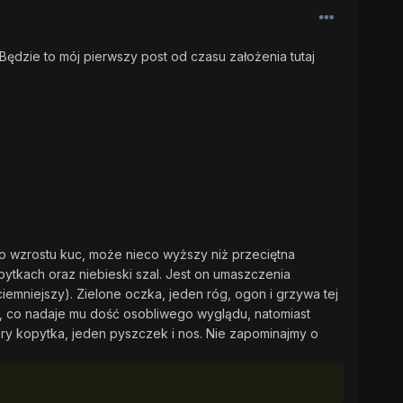
Będzie to mój pierwszy post od czasu założenia tutaj
go wzrostu kuc, może nieco wyższy niż przeciętna
pytkach oraz niebieski szal. Jest on umaszczenia
emniejszy). Zielone oczka, jeden róg, ogon i grzywa tej
, co nadaje mu dość osobliwego wyglądu, natomiast
tery kopytka, jeden pyszczek i nos. Nie zapominajmy o