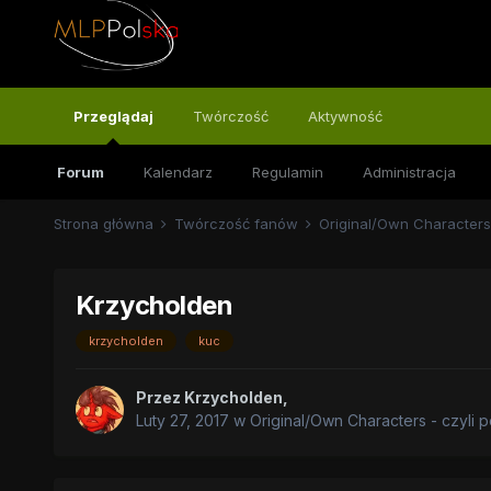
Przeglądaj
Twórczość
Aktywność
Forum
Kalendarz
Regulamin
Administracja
Strona główna
Twórczość fanów
Original/Own Characters
Krzycholden
krzycholden
kuc
Przez
Krzycholden
,
Luty 27, 2017
w
Original/Own Characters - czyli 