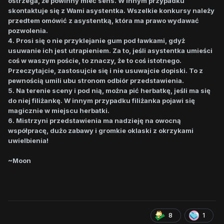
ostrzega, że powinny mieć sens. W innym przypadku
skontaktuje się z Wami asystentka. Wszelkie konkursy należy
przedtem omówić z asystentką, która ma prawo wydawać
pozwolenia.
4. Prosi się o nie przyklejanie gum pod ławkami, gdyż
usuwanie ich jest utrapieniem. Za to, jeśli asystentka umieści
coś w waszym poście, to znaczy, że to coś istotnego.
Przeczytajcie, zastosujcie się i nie usuwajcie dopiski. To z
pewnością umili ubu stronom odbiór przedstawienia.
5. Na terenie sceny i pod nią, można pić herbatkę, jeśli ma się
do niej filiżankę. W innym przypadku filiżanka pojawi się
magicznie w miejscu herbatki.
6. Mistrzyni przedstawienia ma nadzieję na owocną
współpracę, dużo zabawy i gromkie oklaski z okrzykami
uwielbienia!
~Moon
8
1