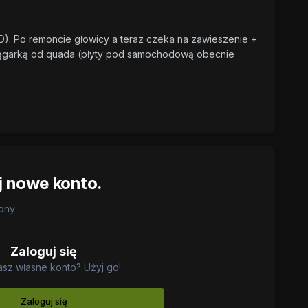
 xD). Po remoncie głowicy a teraz czeka na zawieszenie +
i wciągarką od quada (płyty pod samochodową obecnie
j nowe konto.
rony
Zaloguj się
asz własne konto? Użyj go!
Zaloguj się