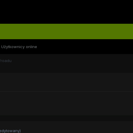
Użytkownicy online
froadu
edytowany)