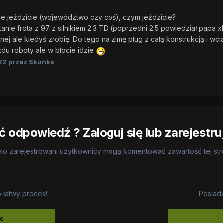
zie jeździcie (województwo czy coś), czym jeździcie?
tanie frota z 97 z silnikiem 2.3 TD (poprzedni 2.5 powiedział papa
 fajnej ale kiedyś zrobię. Do tego na zimę pług z całą konstrukcją 
zdu roboty ale w błocie idzie
22
przez Skunks
 odpowiedź ? Zaloguj się lub zarejestru
ko zarejestrowani użytkownicy mogą komentować zawartość tej st
o łatwy proces!
Posiad
to