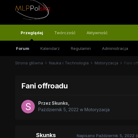
Przeglądaj
Twórczość
Aktywność
Forum
Kalendarz
Regulamin
Administracja
Strona główna
Nauka i Technologia
Motoryzacja
Fani of
Fani offroadu
Przez
Skunks
,
Październik 5, 2022
w
Motoryzacja
Skunks
Napisano
Październik 5, 2022
(