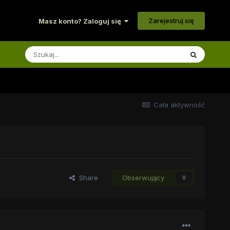
Zarejestruj się
Masz konto? Zaloguj się
Cała aktywność
Share
Obserwujący
0