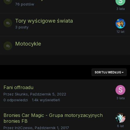
76
postów
Tory wyścigowe świata
3
posty
Motocykle
SORTUJ WEDŁUG
Fani offroadu
Przez
Skunks
,
Październik 5, 2022
0
odpowiedzi
1.4k
wyświetleń
Bronies Car Magic - Grupa motoryzacyjnych
bronies FB
Przez
InżCzesio
,
Październik 1, 2017