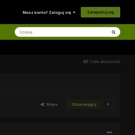
Zarejestruj się
Masz konto? Zaloguj się
Cała aktywność
Share
Obserwujący
0