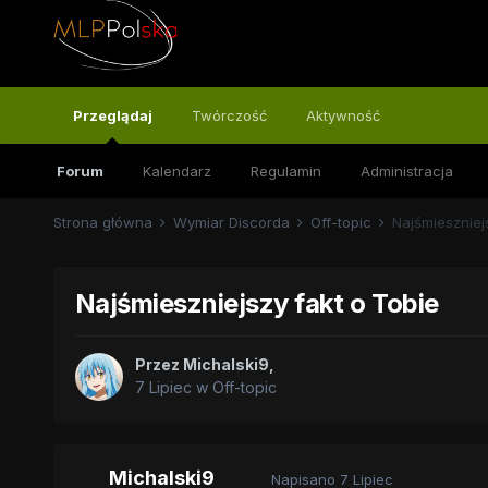
Przeglądaj
Twórczość
Aktywność
Forum
Kalendarz
Regulamin
Administracja
Strona główna
Wymiar Discorda
Off-topic
Najśmieszniej
Najśmieszniejszy fakt o Tobie
Przez
Michalski9
,
7 Lipiec
w
Off-topic
Michalski9
Napisano
7 Lipiec