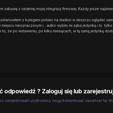
em zabawę z ostatniej mojej integracji firmowej. Każdy pisze najśmies
ostanowiłem z kolegami pobiec na stadion w deszczu oglądać samo
miejscu nieoznaczonym i... autko wybiło mi zęba jedynkę i to tylko p
 to, że po wstawieniu, po kilku miesiącach, w tę samą jedynkę dosta
 odpowiedź ? Zaloguj się lub zarejestru
ko zarejestrowani użytkownicy mogą komentować zawartość tej st