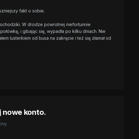
zniejszy fakt o sobie.
chodziki. W drodze powrotnej niefortunnie
ołówkę, i gibając się, wypadła po kilku dniach. Nie
łem lusterkiem od busa na zakręcie i też się złamał xd
j nowe konto.
rony