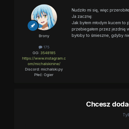
Nudziło mi się, więc przerobił
Ja zacznę:
Jak byłem młodym kucem to p
przebiegałem przez jezdnię w 
byłoby to śmieszne, gdyby nie
Brony
175
GG:
3548185
https://www.instagram.c
om/michalskinine/
Discord: michalski.py
Płeć:
Ogier
Chcesz dodać
Tyl