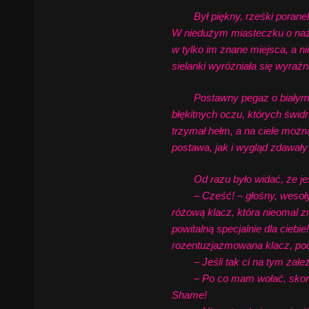
Był piękny, rześki poranek, s
W niedużym miasteczku o nazwie
w tylko im znane miejsca, a ni
sielanki wyróżniała się wyraźn
Postawny pegaz o białym umas
błękitnych oczu, których świ
trzymał hełm, a na ciele można
postawa, jak i wygląd zdawały 
Od razu było widać, że jest 
– Cześć! – głośny, wesoły ok
różową klacz, która nieomal z
powitalną specjalnie dla ciebie
rozentuzjazmowana klacz, po
– Jeśli tak ci na tym zależy
– Po co mam wołać, skoro sto
Shame!