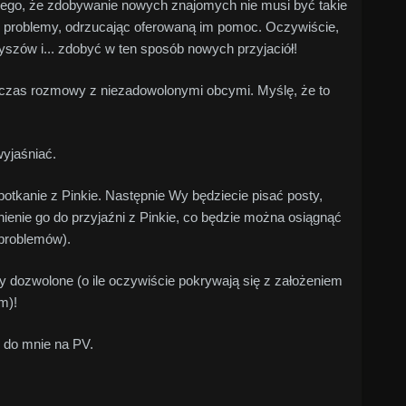
niego, że zdobywanie nowych znajomych nie musi być takie
bie problemy, odrzucając oferowaną im pomoc. Oczywiście,
byszów i... zdobyć w ten sposób nowych przyjaciół!
odczas rozmowy z niezadowolonymi obcymi. Myślę, że to
wyjaśniać.
otkanie z Pinkie. Następnie Wy będziecie pisać posty,
enie go do przyjaźni z Pinkie, co będzie można osiągnąć
 problemów).
 dozwolone (o ile oczywiście pokrywają się z założeniem
m)!
ie do mnie na PV.