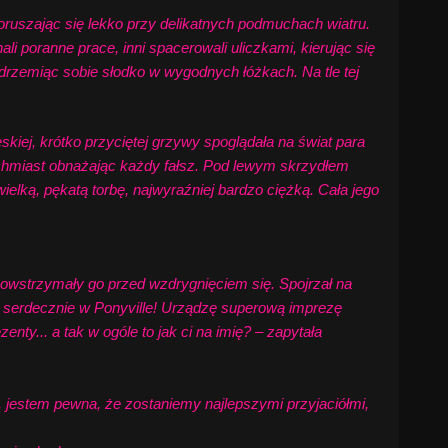
oruszając się lekko przy delikatnych podmuchach wiatru.
i poranne prace, inni spacerowali uliczkami, kierując się
k, drzemiąc sobie słodko w wygodnych łóżkach. Na tle tej
j, krótko przyciętej grzywy spoglądała na świat para
ychmiast obnażając każdy fałsz. Pod lewym skrzydłem
ielką, pękatą torbę, najwyraźniej bardzo ciężką. Cała jego
owstrzymały go przed wzdrygnięciem się. Spojrzał na
ię serdecznie w Ponyville! Urządzę superową imprezę
enty... a tak w ogóle to jak ci na imię? – zapytała
jestem pewna, że zostaniemy najlepszymi przyjaciółmi,