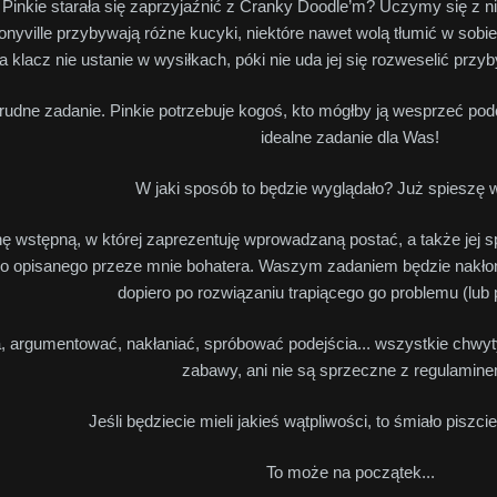
 Pinkie starała się zaprzyjaźnić z Cranky Doodle’m? Uczymy się z 
Ponyville przybywają różne kucyki, niektóre nawet wolą tłumić w so
klacz nie ustanie w wysiłkach, póki nie uda jej się rozweselić przy
rudne zadanie. Pinkie potrzebuje kogoś, kto mógłby ją wesprzeć p
idealne zadanie dla Was!
W jaki sposób to będzie wyglądało? Już spieszę 
 wstępną, w której zaprezentuję wprowadzaną postać, a także jej sp
do opisanego przeze mnie bohatera. Waszym zadaniem będzie nakłoni
dopiero po rozwiązaniu trapiącego go problemu (lub
argumentować, nakłaniać, spróbować podejścia... wszystkie chwyty
zabawy, ani nie są sprzeczne z regulamine
Jeśli będziecie mieli jakieś wątpliwości, to śmiało piszc
To może na początek...