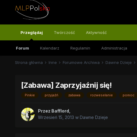
Przeglądaj
Twórczość
Aktywność
Forum
Kalendarz
Regulamin
Administracja
Strona główna
Inne
Forumowe Archiwa
Dawne Dzieje
[Zabawa] Zaprzyjaźnij się!
Pinkie
przyjaźń
zabawa
rozweselanie
pomoc
Przez
Bafflord
,
Wrzesień 15, 2013
w
Dawne Dzieje