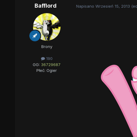
Bafflord
Napisano
Wrzesień 15, 2013
(e
Brony
190
GG:
36729687
Płeć:
Ogier