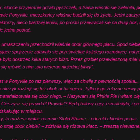
łońce przyjemnie grzało pyszczek, a trawa wesoło się zieleniła, p
 Ponyville, mieszkańcy właśnie budzili się do życia. Jedni zaczynal
ektórzy, nieco bardziej leniwi, po prostu przewracali się na drugi bo
ie jedna postać.
zczeniu przechodził właśnie obok głównego placu. Spod niebieskie
drujące spojrzenie zdawało się prześwietlać każdego rozmówcę, nat
 było dostrzec kilka starych blizn. Przez grzbiet przewieszoną miał w
się mówić o nim „oto weteran niejednej bitwy”.
w Ponyville po raz pierwszy, więc za chwilę z pewnością spotka...
rzyk rozległ się tuż obok ucha ogiera. Tylko jego żelazne nerwy p
materializowała się obok niego. – Nazywam się Pinkie Pie i witam c
! Cieszysz się prawda? Prawda!? Będą balony i gry, i smakołyki, i prez
dskakując w miejscu.
, to możesz wołać na mnie Stolid Shame – odrzekł chłodno pegaz.
ję obok ciebie? – zdziwiła się różowa klacz. – zresztą nieważne, 