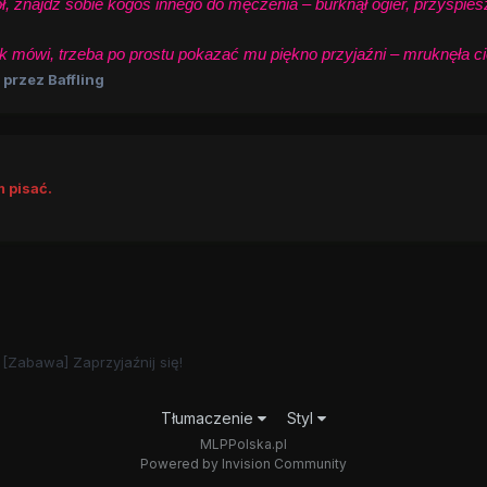
 znajdź sobie kogoś innego do męczenia – burknął ogier, przyspies
ówi, trzeba po prostu pokazać mu piękno przyjaźni – mruknęła cich
przez Baffling
 pisać.
[Zabawa] Zaprzyjaźnij się!
Tłumaczenie
Styl
MLPPolska.pl
Powered by Invision Community