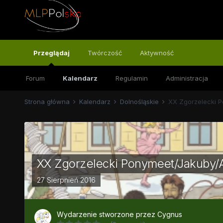
Przeglądaj
Twórczość
Aktywność
Forum
Kalendarz
Regulamin
Administracja
Strona główna
Kalendarz
Dolnośląskie
XX Zgorzelecki P
XX Zgorzelecki Ponymeet/Jakuby/Al
27 Sierpnień 2016
Wydarzenie stworzone przez
Cygnus