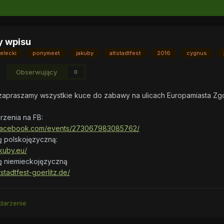
y wpisu
elecki
ponymeet
jakuby
altstadtfest
2016
cygnus
Obserwujący
0
zapraszamy wszystkie kuce do zabawy na ulicach Europamiasta Zgor
rzenia na FB:
.facebook.com/events/273067983085762/
nę polskojęzyczną:
kuby.eu/
nę niemieckojęzyczną
tstadtfest-goerlitz.de/
darzenie