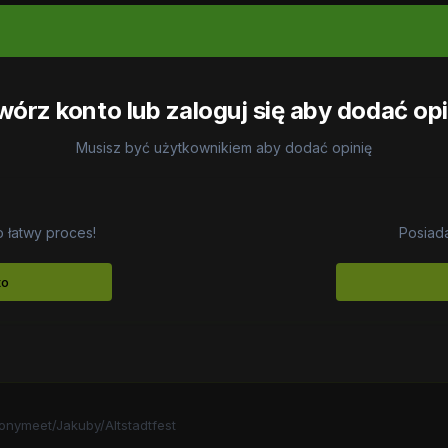
wórz konto lub zaloguj się aby dodać opi
Musisz być użytkownikiem aby dodać opinię
o łatwy proces!
Posiada
to
onymeet/Jakuby/Altstadtfest