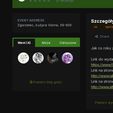
(0 recenzji)
EVENT ADDRESS
Szczegół
Zgorzelec, Łużyce Górne, 59-900
xx
zgorz
Share
Went (4)
Może
Odrzucone
Jak co roku 
Link do wyda
https://www
Link na stro
http://www.ja
Link na stro
Pobierz listę gości
http://www.al
Pobierz wy