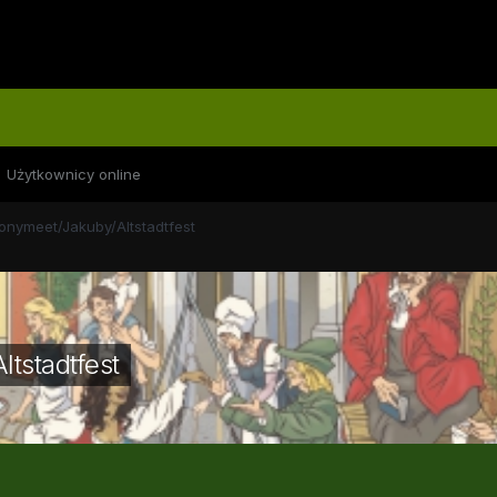
Użytkownicy online
onymeet/Jakuby/Altstadtfest
tstadtfest