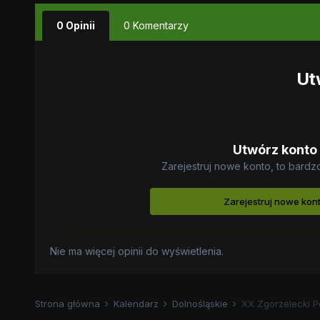
0 Opinii
0 Komentarzy
Ut
Utwórz konto
Zarejestruj nowe konto, to bardz
Zarejestruj nowe kon
Nie ma więcej opinii do wyświetlenia.
Strona główna
Kalendarz
Dolnośląskie
XX Zgorzelecki P