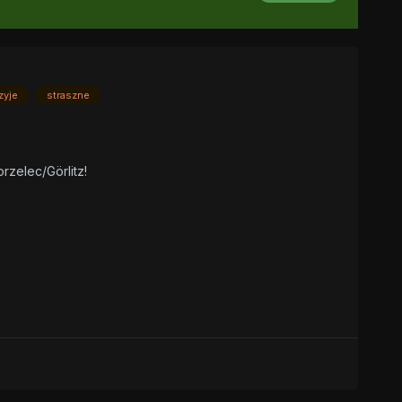
zyje
straszne
zelec/Görlitz!