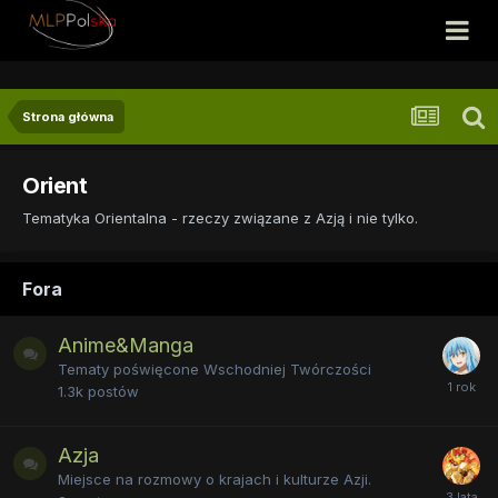
Strona główna
Orient
Tematyka Orientalna - rzeczy związane z Azją i nie tylko.
Fora
Anime&Manga
Tematy poświęcone Wschodniej Twórczości
1.3k
postów
Azja
Miejsce na rozmowy o krajach i kulturze Azji.