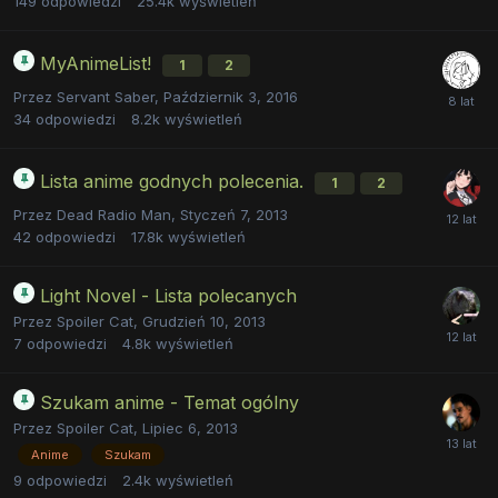
149
odpowiedzi
25.4k
wyświetleń
MyAnimeList!
1
2
Przez
Servant Saber
,
Październik 3, 2016
34
odpowiedzi
8.2k
wyświetleń
Lista anime godnych polecenia.
1
2
Przez
Dead Radio Man
,
Styczeń 7, 2013
42
odpowiedzi
17.8k
wyświetleń
Light Novel - Lista polecanych
Przez
Spoiler Cat
,
Grudzień 10, 2013
7
odpowiedzi
4.8k
wyświetleń
Szukam anime - Temat ogólny
Przez
Spoiler Cat
,
Lipiec 6, 2013
Anime
Szukam
9
odpowiedzi
2.4k
wyświetleń