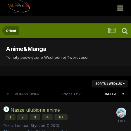
Orient
Anime&Manga
Tematy poświęcone Wschodniej Twórczości
SORTUJ WEDŁUG
POPRZEDNIA
Strona 1 z 2
DALEJ
Nasze ulubione anime
1
2
3
4
6
Przez
Lemuur
,
Styczeń 7, 2013