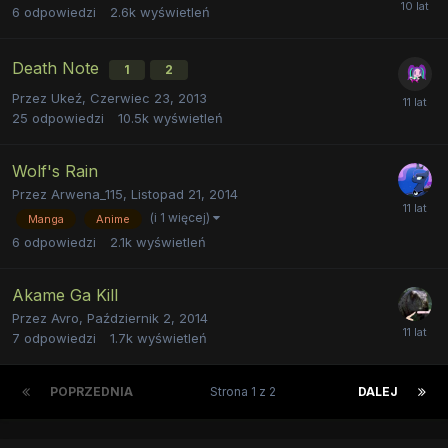
6
odpowiedzi
2.6k
wyświetleń
Death Note
1
2
Przez
Ukeź
,
Czerwiec 23, 2013
25
odpowiedzi
10.5k
wyświetleń
Wolf's Rain
Przez
Arwena_115
,
Listopad 21, 2014
(i 1 więcej)
Manga
Anime
6
odpowiedzi
2.1k
wyświetleń
Akame Ga Kill
Przez
Avro
,
Październik 2, 2014
7
odpowiedzi
1.7k
wyświetleń
POPRZEDNIA
Strona 1 z 2
DALEJ