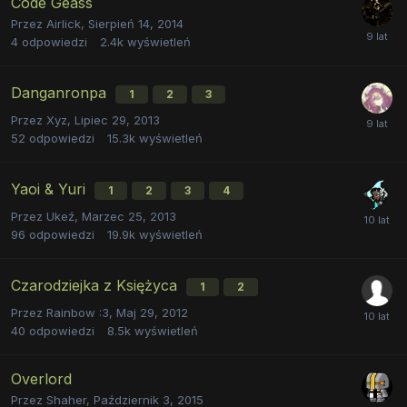
Code Geass
Przez
Airlick
,
Sierpień 14, 2014
4
odpowiedzi
2.4k
wyświetleń
Danganronpa
1
2
3
Przez
Xyz
,
Lipiec 29, 2013
52
odpowiedzi
15.3k
wyświetleń
Yaoi & Yuri
1
2
3
4
Przez
Ukeź
,
Marzec 25, 2013
96
odpowiedzi
19.9k
wyświetleń
Czarodziejka z Księżyca
1
2
Przez
Rainbow :3
,
Maj 29, 2012
40
odpowiedzi
8.5k
wyświetleń
Overlord
Przez
Shaher
,
Październik 3, 2015