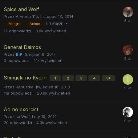
Spice and Wolf
Przez
Arwena_115
,
Listopad 13, 2014
(i 1 więcej)
Manga
Anime
12
odpowiedzi
3.6k
wyświetleń
Generał Daimos
Przez
BiP
,
Sierpień 6, 2017
0
odpowiedzi
1.1k
wyświetleń
Shingeki no Kyojin
1
2
3
4
5
Przez
Kapustka
,
Kwiecień 16, 2013
118
odpowiedzi
20.9k
wyświetleń
Ao no exorcist
Przez
IceWolf
,
Luty 10, 2014
20
odpowiedzi
4.3k
wyświetleń