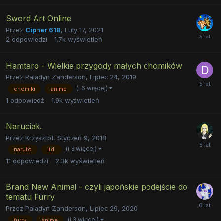
Sword Art Online
Przez
Cipher 618
,
Luty 17, 2021
2
odpowiedzi
1.7k
wyświetleń
Hamtaro - Wielkie przygody małych chomików
Przez
Paladyn Zanderson
,
Lipiec 24, 2019
(i 6 więcej)
chomiki
anime
1
odpowiedź
1.9k
wyświetleń
Naruciak.
Przez
Krzysztof
,
Styczeń 9, 2018
(i 3 więcej)
naruto
itd.
11
odpowiedzi
2.3k
wyświetleń
Brand New Animal - czyli japońskie podejście do
tematu Furry
Przez
Paladyn Zanderson
,
Lipiec 29, 2020
(i 3 więcej)
furry
anime