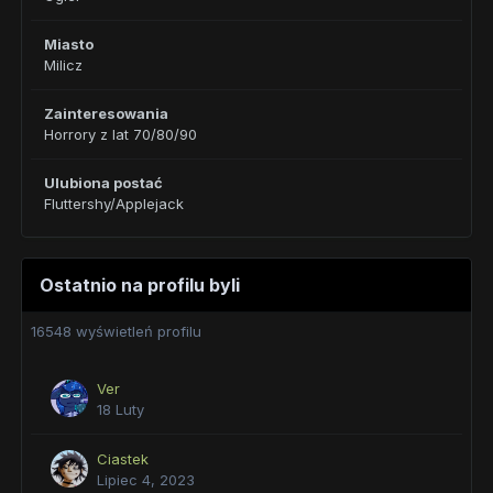
Miasto
Milicz
Zainteresowania
Horrory z lat 70/80/90
Ulubiona postać
Fluttershy/Applejack
Ostatnio na profilu byli
16548 wyświetleń profilu
Ver
18 Luty
Ciastek
Lipiec 4, 2023