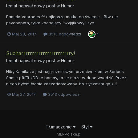
temat napisał nowy post w
Humor
Pamela Voorhees ^^ najlepsza matka na świecie... Btw nie
psychopata, tylko kochający "wyjątkowy" syn
Maj 28, 2017
3513 odpowiedzi
1
Sucharrrrrrrrrrrrrrrrrrrrrrry!
temat napisał nowy post w
Humor
Niby Kamikaze jest najgroźniejszym przeciwnikiem w Serious
Samie pffffff xDD te bomby, to se może w dupe wsadzić. Przez
niego byłem ładnie zdezorientowany, bo słyszałem go z 2...
Maj 27, 2017
3513 odpowiedzi
Tłumaczenie
Styl
MLPPolska.pl