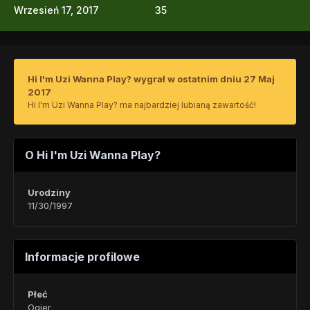
Wrzesień 17, 2017
35
Hi I'm Uzi Wanna Play? wygrał w ostatnim dniu 27 Maj
2017
Hi I'm Uzi Wanna Play? ma najbardziej lubianą zawartość!
O Hi I'm Uzi Wanna Play?
Urodziny
11/30/1997
Informacje profilowe
Płeć
Ogier