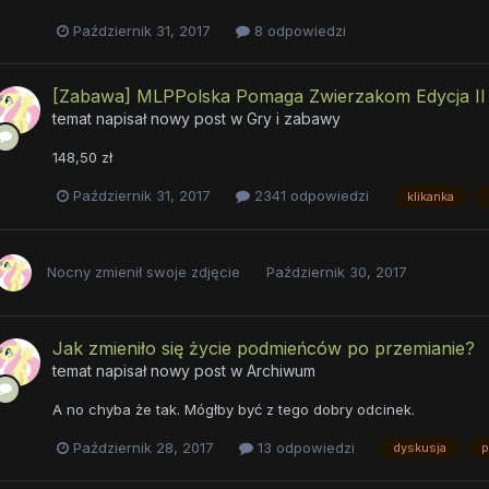
Październik 31, 2017
8 odpowiedzi
[Zabawa] MLPPolska Pomaga Zwierzakom Edycja II 
temat napisał nowy post w
Gry i zabawy
148,50 zł
Październik 31, 2017
2341 odpowiedzi
klikanka
Nocny
zmienił swoje zdjęcie
Październik 30, 2017
Jak zmieniło się życie podmieńców po przemianie?
temat napisał nowy post w
Archiwum
A no chyba że tak. Mógłby być z tego dobry odcinek.
Październik 28, 2017
13 odpowiedzi
dyskusja
p