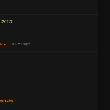
(2017)
(i 6 więcej)
temat
odmieńce