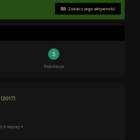
Zobacz jego aktywność
5
Reputacja
(2017)
(i 6 więcej)