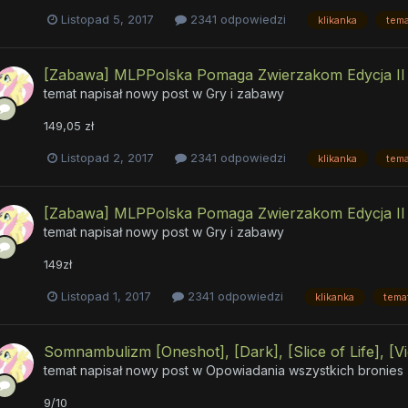
Listopad 5, 2017
2341 odpowiedzi
klikanka
tema
[Zabawa] MLPPolska Pomaga Zwierzakom Edycja II 
temat napisał nowy post w
Gry i zabawy
149,05 zł
Listopad 2, 2017
2341 odpowiedzi
klikanka
tema
[Zabawa] MLPPolska Pomaga Zwierzakom Edycja II 
temat napisał nowy post w
Gry i zabawy
149zł
Listopad 1, 2017
2341 odpowiedzi
klikanka
tema
Somnambulizm [Oneshot], [Dark], [Slice of Life], [V
temat napisał nowy post w
Opowiadania wszystkich bronies
9/10