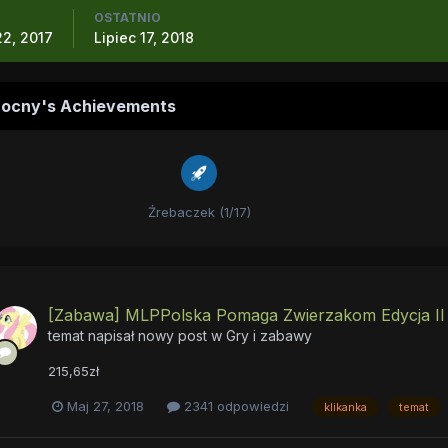
OSTATNIO
22, 2017
Lipiec 17, 2018
ocny's Achievements
Źrebaczek (1/17)
[Zabawa] MLPPolska Pomaga Zwierzakom Edycja II 
temat napisał nowy post w
Gry i zabawy
215,65zł
Maj 27, 2018
2341 odpowiedzi
klikanka
temat