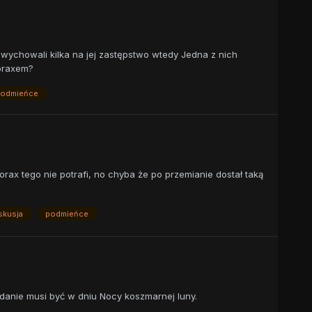
wychowali kilka na jej zastępstwo wtedy Jedna z nich
horaxem?
odmieńce
orax tego nie potrafi, no chyba że po przemianie dostał taką
skusja
podmieńce
danie musi być w dniu Nocy koszmarnej luny.