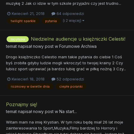
muzykę 2 Jak ci idzie w tym szkole przyjaźni czy jest trudno...
Kwiecień 21, 2018
64 odpowiedzi
(i 2 więcej)
twilight sparkle
pytania
Niedzielne audiencje u księżniczki Celestii!
zapytajka
temat napisał nowy post w
Forumowe Archiwa
Drogo księżniczko Celestio mam takie pytania do ciebie 1 Coś
byś zrobiła gdyby ludzie mogli wkroczyć to twojej krainy 2 Czy
lubisz sport uprawiać ja bardzo lubię grać w piłkę nożną 3 Czy...
Kwiecień 18, 2018
52 odpowiedzi
rozmowy w świetle dnia
ciepłe poranki
Poznajmy się!
temat napisał nowy post w
Na start...
Witam mam na imię Krystian. W tym roku będę miał 26 lat moje
zainteresowania to Sport,Muzyka,Filmy bardziej to Horrory i
jakieś trylogie Chciałbym się tutaj dobrze się bawić. Jestem też...