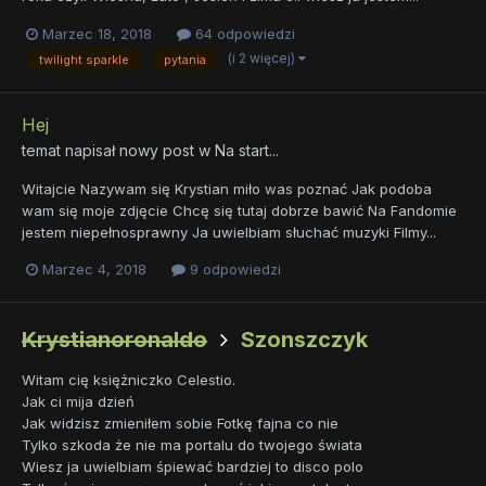
Marzec 18, 2018
64 odpowiedzi
(i 2 więcej)
twilight sparkle
pytania
Hej
temat napisał nowy post w
Na start...
Witajcie Nazywam się Krystian miło was poznać Jak podoba
wam się moje zdjęcie Chcę się tutaj dobrze bawić Na Fandomie
jestem niepełnosprawny Ja uwielbiam słuchać muzyki Filmy...
Marzec 4, 2018
9 odpowiedzi
Krystianoronaldo
Szonszczyk
Witam cię księżniczko Celestio.
Jak ci mija dzień
Jak widzisz zmieniłem sobie Fotkę fajna co nie
Tylko szkoda że nie ma portalu do twojego świata
Wiesz ja uwielbiam śpiewać bardziej to disco polo