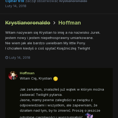
Cipher 618
zaczął obserwować
Krystianoronaldo
Luty 14, 2018
Krystianoronaldo
Hoffman
Witam nazywam się Krystian to imię a na nazwisko Jurek.
jestem nowy i jestem niepełnosprawny umiarkowane.
Nie wiem jak ale bardzo uwielbiam My little Pony.
I chciałem kiedyś o coś spytać Księżniczkę Twilight
Luty 14, 2018
Hoffman
Witam Cię, Krystian
Jak zerkałem, znalazłeś już wątek w którym można
zadawać Twilight pytania.
Jasne, mamy pewne zaległości w związku z
odpowiedziami i wszystkim, ale zapewniam, że
działam nad tym, by to zmienić. Proszę o jeszcze
odrobinę cierpliwości i wyrozumiałość