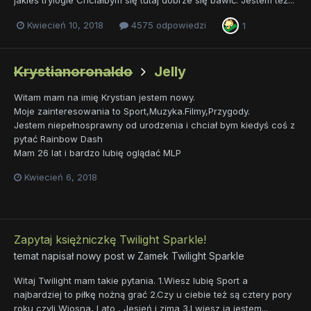
Kwiecień 10, 2018
4575 odpowiedzi
1
Krystianoronaldo
Jelly
Witam mam na imię Krystian jestem nowy.
Moje zainteresowania to Sport,Muzyka.Filmy,Przygody.
Jestem niepełnosprawny od urodzenia i chciał bym kiedyś coś z
pytać Rainbow Dash
Mam 26 lat i bardzo lubię oglądać MLP
Kwiecień 6, 2018
Zapytaj księżniczkę Twilight Sparkle!
temat napisał nowy post w
Zamek Twilight Sparkle
Witaj Twilight mam takie pytania. 1.Wiesz lubię Sport a
najbardziej to piłkę nożną grać 2.Czy u ciebie też są cztery pory
roku czyli Wiosna, Lato , Jesień i zima 3.I wiesz ja jestem...