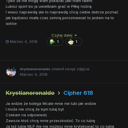
Tylko że nie mogę wam pokazać jaki mam talent
Lubisz sport bo ja uwielbiam grać w Piłkę nożną
I wiesz naprawdę ale to naprawdę chcę ciebie dobrze poznać
jak będziesz miała czas zemną porozmawiać to jestem na to
gotów
Ja jestem bardzo miłą osobą I do kucyków mam ogromny
szacunek.
Czytaj dalej
Twój wierny fan Krystian
Marzec 4, 2018
1
1
Krystianoronaldo
zmienił swoje zdjęcie
Marzec 4, 2018
Krystianoronaldo
Cipher 618
Ja widzie że kolega Wcale mnie nie lubi jak widzie
I może nie chcę że bym tutaj był.
Czekam na odpowiedz.
Zawsze ktoś chcę mnie przeszkodzić. To co lubię
Ja też lubię MLP Ale nie możesz mnie krytykować to co lubię