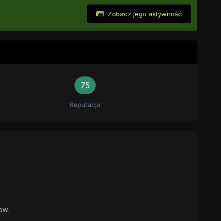
Zobacz jego aktywność
75
Reputacja
pw.