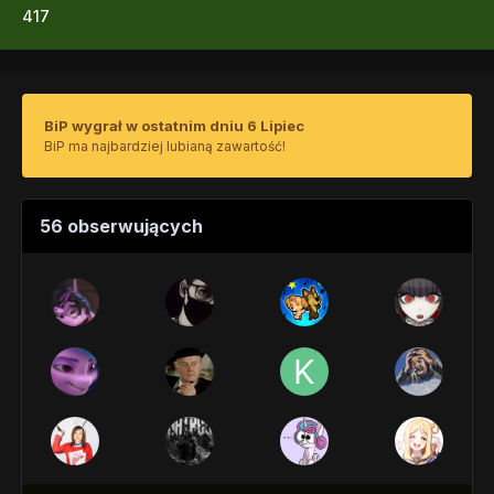
417
BiP wygrał w ostatnim dniu 6 Lipiec
BiP ma najbardziej lubianą zawartość!
56 obserwujących