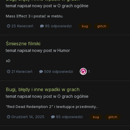
temat napisał nowy post w
O grach ogólnie
Mass Effect 3 i postać w meblu.
25 Kwiecień
95 odpowiedzi
bug
glitch
Śmieszne filmiki
temat napisał nowy post w
Humor
xD
21 Kwiecień
509 odpowiedzi
1
Bugi, błędy i inne wpadki w grach
temat napisał nowy post w
O grach ogólnie
"Red Dead Redemption 2" i lewitujące przedmioty...
Grudzień 14, 2025
95 odpowiedzi
bug
glitch