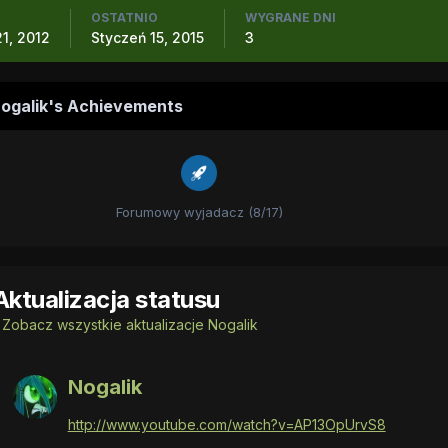
OSTATNIO
WYGRANE DNI
1, 2012
Styczeń 15, 2015
3
ogalik's Achievements
Forumowy wyjadacz (8/17)
Aktualizacja statusu
Zobacz wszystkie aktualizacje Nogalik
Nogalik
http://www.youtube.com/watch?v=AP13OpUrvS8