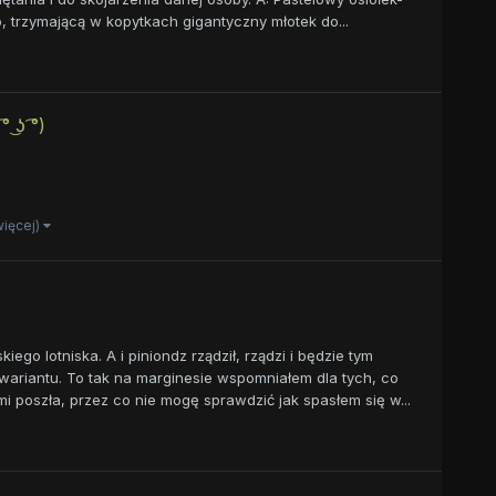
kło, trzymającą w kopytkach gigantyczny młotek do...
͜ʖ ͡°)
 więcej)
go lotniska. A i piniondz rządził, rządzi i będzie tym
 wariantu. To tak na marginesie wspomniałem dla tych, co
i poszła, przez co nie mogę sprawdzić jak spasłem się w...