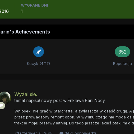
WYGRANE DNI
 2016
1
arin's Achievements
352
Kucyk (4/17)
Reputacja
Wyżal się.
temat napisał nowy post w
Enklawa Pani Nocy
Wniosek, nie grać w Starcrafta, a zwłaszcza w część drugą. A j
przez prowadzony remont obok. W wyniku czego nie mogę osią
trakcie mojej przerwy letniej. Do tego jeszcze jakieś ptaki mi o 
Czerwiec 6, 2018
3421 odpowiedzi