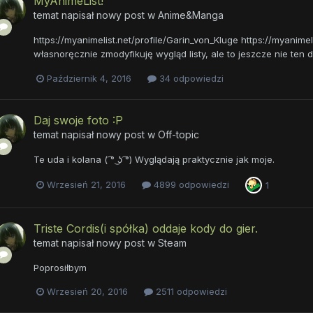
MyAnimeList!
temat napisał nowy post w
Anime&Manga
https://myanimelist.net/profile/Garin_von_Kluge https://myanime
własnoręcznie zmodyfikuję wygląd listy, ale to jeszcze nie ten d
Październik 4, 2016
34 odpowiedzi
Daj swoje foto :P
temat napisał nowy post w
Off-topic
Te uda i kolana ( ͡° ͜ʖ ͡°) Wyglądają praktycznie jak moje.
Wrzesień 21, 2016
4899 odpowiedzi
1
Triste Cordis(i spółka) oddaje kody do gier.
temat napisał nowy post w
Steam
Poprosiłbym
Wrzesień 20, 2016
2511 odpowiedzi