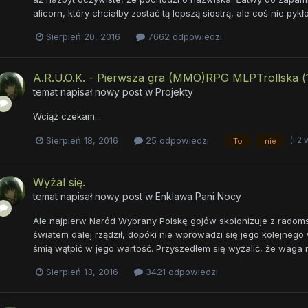
alicorn, który chciałby zostać tą lepszą siostrą, ale coś nie py
Sierpień 20, 2016
7662 odpowiedzi
A.R.U.O.K. - Pierwsza gra (MMO)RPG MLPTrollska ( ͡° 
temat napisał nowy post w
Projekty
Wciąż czekam...
(i 2
Sierpień 18, 2016
25 odpowiedzi
To
nie
Wyżal się.
temat napisał nowy post w
Enklawa Pani Nocy
Ale najpierw Naród Wybrany Polskę gojów skolonizuje z radomskie
światem dalej rządził, dopóki nie wprowadzi się jego kolejnego
śmią wątpić w jego wartość. Przyszedłem się wyżalić, że waga m
Sierpień 13, 2016
3421 odpowiedzi