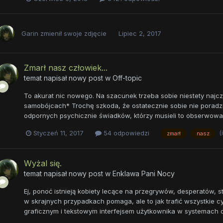
Garin
zmienił swoje zdjęcie
Lipiec 2, 2017
Zmarł nasz człowiek...
temat napisał nowy post w
Off-topic
To akurat nic nowego. Na szacunek trzeba sobie niestety najcz
samobójcach* Trochę szkoda, że ostatecznie sobie nie poradził
odpornych psychicznie świadków, którzy musieli to obserwowa
(
Styczeń 11, 2017
54 odpowiedzi
zmarł
nasz
Wyżal się.
temat napisał nowy post w
Enklawa Pani Nocy
Ej, ponoć istnieją kobiety lecące na przegrywów, desperatów, s
w skrajnych przypadkach pomaga, ale to jak trafić wszystkie cy
graficznym i tekstowym interfejsem użytkownika w systemach 