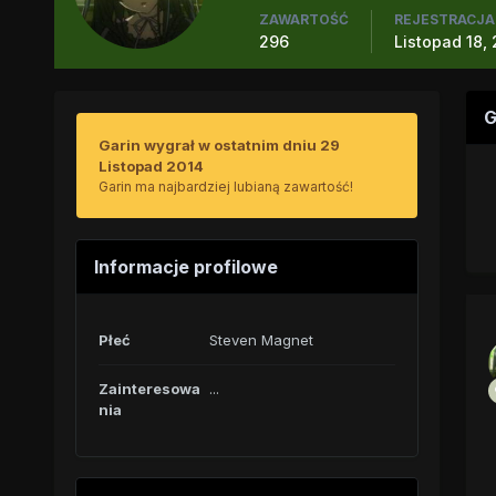
ZAWARTOŚĆ
REJESTRACJA
296
Listopad 18,
G
Garin wygrał w ostatnim dniu 29
Listopad 2014
Garin ma najbardziej lubianą zawartość!
Informacje profilowe
Płeć
Steven Magnet
Zainteresowa
...
nia