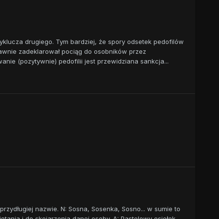
klucza drugiego. Tym bardziej, że spory odsetek pedofilów
 jawnie zadeklarował pociąg do osobników przez
ie (pozytywnie) pedofilii jest przewidziana sankcja...
 przydługiej nazwie. N: Sosna, Sosenka, Sosno... w sumie to
tania i do skojarzenia danej osoby. A: Pastelowy osiołek-