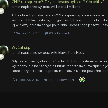
ZHP-co sądzicie? Czy jesteście/byliście? Chcielibyśc
temat napisał nowy post w
Historia i militaria
Arłuk chciałby zostać piratem? Nie zapominaj o opasce na oku.
zawsze ZHP kojarzyło się z organizacją, która ma na celu usil
jej w głowy dorastającego pokolenia. Oprócz tego jeszcze uczy/
Sierpień 1, 2016
63 odpowiedzi
Wyżal się.
temat napisał nowy post w
Enklawa Pani Nocy
Gdybyś naprawdę chciała się zabić, to byś nie informowała nas,
wykonany, ale na szczęście ludzkie tchórzostwo i zwątpienie jes
zasadniczy problem. Po prostu nie masz z kim na poważnie por
Lipiec 23, 2016
3421 odpowiedzi
1