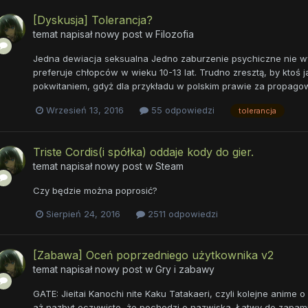
[Dyskusja] Tolerancja?
temat napisał nowy post w
Filozofia
Jedna dewiacja seksualna Jedno zaburzenie psychiczne nie wy
preferuje chłopców w wieku 10-13 lat. Trudno zresztą, by ktoś
pokwitaniem, gdyż dla przykładu w polskim prawie za propagowan
Wrzesień 13, 2016
55 odpowiedzi
tolerancja
Triste Cordis(i spółka) oddaje kody do gier.
temat napisał nowy post w
Steam
Czy będzie można poprosić?
Sierpień 24, 2016
2511 odpowiedzi
[Zabawa] Oceń poprzedniego użytkownika v2
temat napisał nowy post w
Gry i zabawy
GATE: Jieitai Kanochi nite Kaku Tatakaeri, czyli kolejne anime o
aż nazbyt oczywiste, że pochodzi o nazwiska. Łatwy do zapamię