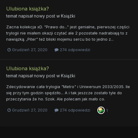
Ulubiona książka?
temat napisał nowy post w
Książki
Zacna kolekcja xD. "Prawo do..." jest genialne, pierwszej części
trylogii nie miałem okazji czytać ale 2 pozostałe nadrabiają to z
nawiązką. ,Piter" też bliski mojemu sercu bo to jedno z...
Grudzień 27, 2020
274 odpowiedzi
Ulubiona książka?
temat napisał nowy post w
Książki
Zdecydowanie cała trylogia "Metro" i Uniwersum 2033/2035. Ile
się przy tym godzin spędziło... A i tak jeszcze zostało tyle do
przeczytania że ho. Szok. Ale polecam jak mało co.
Grudzień 27, 2020
274 odpowiedzi
1