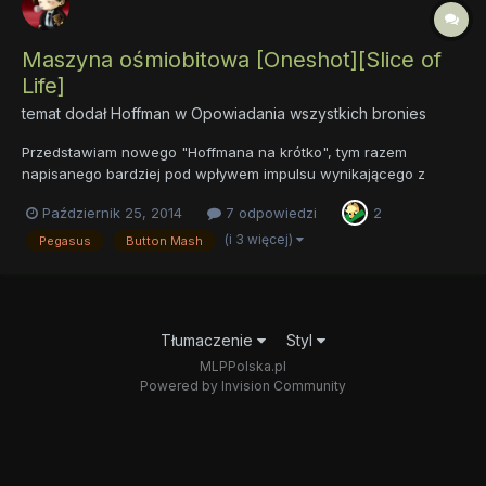
Maszyna ośmiobitowa [Oneshot][Slice of
Life]
temat dodał
Hoffman
w
Opowiadania wszystkich bronies
Przedstawiam nowego "Hoffmana na krótko", tym razem
napisanego bardziej pod wpływem impulsu wynikającego z
małej nostalgii, a z którego to wziął się ów pomysł. Poza tym,
Październik 25, 2014
7 odpowiedzi
2
chciałem trochę odpocząć od dłuższych form i przy okazji
podejść do tego i owego trochę inaczej, niż zazwyczaj. Tak
(i 3 więcej)
Pegasus
Button Mash
więc, nie będz...
Tłumaczenie
Styl
MLPPolska.pl
Powered by Invision Community