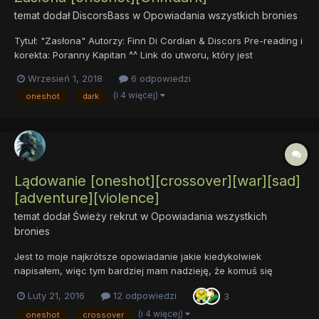
temat dodał
DiscorsBass
w
Opowiadania wszystkich bronies
Tytuł: "Zasłona" Autorzy: Finn Di Cordian & Discors Pre-reading i
korekta: Poranny Kapitan ^^ Link do utworu, który jest
opowiadaniem:
Wrzesień 1, 2018
6 odpowiedzi
https://docs.google.com/document/d/1mxrMGu4W-
(i 4 więcej)
oneshot
dark
UFn_NyOWuNh_x-kRT1xM1JU1zxHvqbeBGU/edit Tutaj chciałbym
przekazać rów...
Lądowanie [oneshot][crossover][war][sad]
[adventure][violence]
temat dodał
Świeży rekrut
w
Opowiadania wszystkich
bronies
Jest to moje najkrótsze opowiadanie jakie kiedykolwiek
napisałem, więc tym bardziej mam nadzieję, że komuś się
spodoba, a jak nie to trudno. Zainspirowałem się moją ulubioną
Luty 21, 2016
12 odpowiedzi
3
grą komputerową, przez co to uniwersum uważam za swoją,
własną perłę. Napisałem je na konkurs Dolara i zajęło ostatnie
(i 4 więcej)
oneshot
crossover