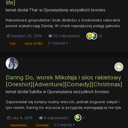
life]
temat dodał
Thar
w
Opowiadania wszystkich bronies
Rabunkowa gospodarka i brak dbałości o środowisko naturalne
powoli wykańczają Ziemię. W chwili największej potęgi gatunku
ludzkiego do bram naszego świata zawitał ktoś nowy. Kuce
Sierpień 25, 2014
23 odpowiedzi
12
przybyły do nas prosząc jedynie o przestrzeń życiową. Nawet
wrogo przywitane wciąż nie stały się dla nas nieprzyjaciółmi....
(i 1 więcej)
tcb
slice of life
Daring Do, worek Mikołaja i silos rakietowy
[Oneshot][Adventure][Comedy][Christmas]
temat dodał
Sakitta
w
Opowiadania wszystkich bronies
Zapowiadał się kolejny nudny wieczór, jednak bogowie zakpili i
tym razem. Daring Do wyrusza w przygodę wymagającej nie tyle
sprytu i odwagi, co mocnej głowy w starciu z wódką. Starałem
Luty 4, 2015
8 odpowiedzi
1
się, aby przyzwoitość nawet tu nie zawitała. Opowiadanie
stworzone nie tyle z artystycznej potrzeby, co z samej chę...
(i 2 więcej)
Adventure
Comedy