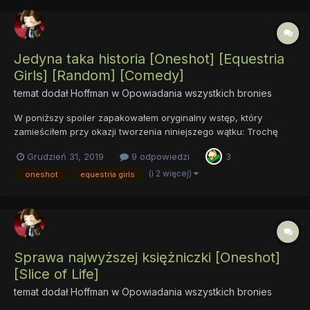
Jedyna taka historia [Oneshot] [Equestria
Girls] [Random] [Comedy]
temat dodał
Hoffman
w
Opowiadania wszystkich bronies
W poniższy spoiler zapakowałem oryginalny wstęp, który
zamieściłem przy okazji tworzenia niniejszego wątku: Trochę
ponad siedem lat później, "Jedyna taka historia" otrzymuje
Grudzień 31, 2019
9 odpowiedzi
3
"terapię Kresów", czyli zostaje przekształcona w serię
opowiadań - tym samym spełniam swoje groźby, że Da...
(i 2 więcej)
oneshot
equestria girls
Sprawa najwyższej księżniczki [Oneshot]
[Slice of Life]
temat dodał
Hoffman
w
Opowiadania wszystkich bronies