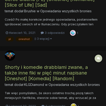
[Slice of Life] [Sad]
temat dodał
Brushie
w
Opowiadania wszystkich bronies
Cześć! Po małej korekcie jednego opowiadania, postanowiłem
spróbować swoich sił w tłumaczeniu. Gdy przeczytałem ten
klimatyczny i ciekawie napisany fanfik autorstwa AuroraDawn,
Kwiecień 10, 2021
3 odpowiedzi
1
pomyślałem, że będzie to dobry start. Dziękuję @Sapphire Scroll
za nieocenione wsparcie. Calamus – pegaz pogodo...
(i 3 więcej)
pl
oneshot
Shorty i komedie drabblami zwane, a
także inne fiki w pięć minut napisane
[Oneshot] [Komedia] [Random]
temat dodał
KLGDiamond
w
Opowiadania wszystkich bronies
Tak więc pomyślałem, że skoro ostatnio trochę piszę takich
mniejszych fanfików, stworze sobie temat, aby wrzucać je za
każdym razem, kiedy je napiszę. Dlaczego nie zrobić osobnych