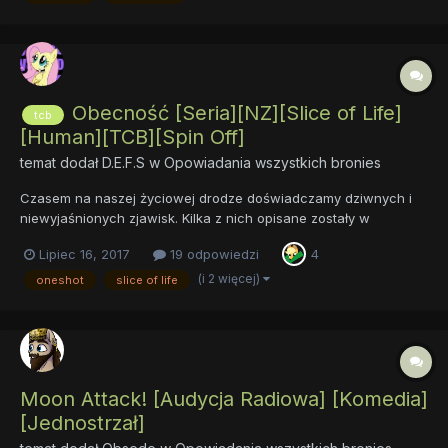
mi...
Obecność [Seria][NZ][Slice of Life]
tcb
[Human][TCB][Spin Off]
temat dodał
D.E.F.S
w
Opowiadania wszystkich bronies
Czasem na naszej życiowej drodze doświadczamy dziwnych i
niewyjaśnionych zjawisk. Kilka z nich opisane zostały w
opowiadaniach poniżej. "Obecność" jest pełnoprawną częścią
Lipiec 16, 2017
19 odpowiedzi
4
większego multiwersum i dopełnieniem świata TCB, który
możecie poznać w opowiadaniu "Avatar". Dwie pierw...
(i 2 więcej)
oneshot
slice of life
Moon Attack! [Audycja Radiowa] [Komedia]
[Jednostrzał]