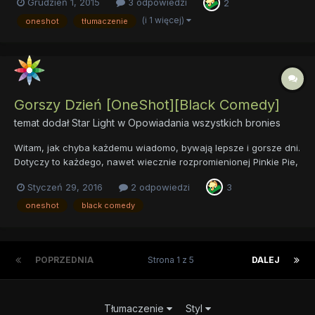
Grudzień 1, 2015
3 odpowiedzi
2
ambicje i skupia się na wykonywaniu swoich sztuczek dla
źrebaków. Ale czy faktycznie jest to...
(i 1 więcej)
oneshot
tłumaczenie
Gorszy Dzień [OneShot][Black Comedy]
temat dodał
Star Light
w
Opowiadania wszystkich bronies
Witam, jak chyba każdemu wiadomo, bywają lepsze i gorsze dni.
Dotyczy to każdego, nawet wiecznie rozpromienionej Pinkie Pie,
która swoją osobą niestrudzenie wywołuje uśmiechy na buziach
Styczeń 29, 2016
2 odpowiedzi
3
innych kucyków. Jednak nawet potężne słońce czasem zakryją
chmury, a piękna pogoda może zmienić się w ponurą,...
oneshot
black comedy
POPRZEDNIA
Strona 1 z 5
DALEJ
Tłumaczenie
Styl