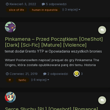
Kwiecień 3, 2022
5 odpowiedzi
(i 3 więcej)
slice of life
human in equestria
Pinkamena – Przed Początkiem [OneShot]
[Dark] [Sci-Fic] [Mature] [Violence]
temat dodał
Grento YTP
w
Opowiadania wszystkich bronies
Witam! Postanowiłem napisać prequel do gry Pinkamena The
Origins, która została opublikowana parę dni temu. Historia
opowiada o upadku moralnym głównej bohaterki - Pinkie Pie, ale
Czerwiec 21, 2019
2 odpowiedzi
3
również o katastrofie, która zawisła nad Equestrią. Nasza
różowa klacz nie jest w stanie poradzi...
(i 6 więcej)
ff
fanfic
Serce Słuchu [PL] [Oneshot] [Romance]