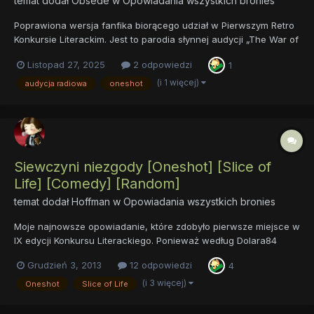
temat dodał
Obsede
w
Opowiadania wszystkich bronies
Poprawiona wersja fanfika biorącego udział w Pierwszym Retro
Konkursie Literackim. Jest to parodia słynnej audycji „The War of
the Worlds” z 1938 r. Nie jest to co prawda zbyt udane Fan
Listopad 27, 2025
2 odpowiedzi
1
Fiction ale pisało mi się je bardzo przyjemnie. Moon Attack!
(i 1 więcej)
audycja radiowa
oneshot
Siewczyni niezgody [Oneshot] [Slice of
Life] [Comedy] [Random]
temat dodał
Hoffman
w
Opowiadania wszystkich bronies
Moje najnowsze opowiadanie, które zdobyło pierwsze miejsce w
IX edycji Konkursu Literackiego. Ponieważ według Dolara84
udało mi się zachować "złoty środek", nie będę go przerabiał ani
Grudzień 3, 2013
12 odpowiedzi
4
wydłużał, żeby go przypadkiem nie zepsuć. No, chyba, że wy -
Drodzy czytelnicy - przekonacie mnie, że jakieś rozszer...
(i 3 więcej)
Oneshot
Slice of Life