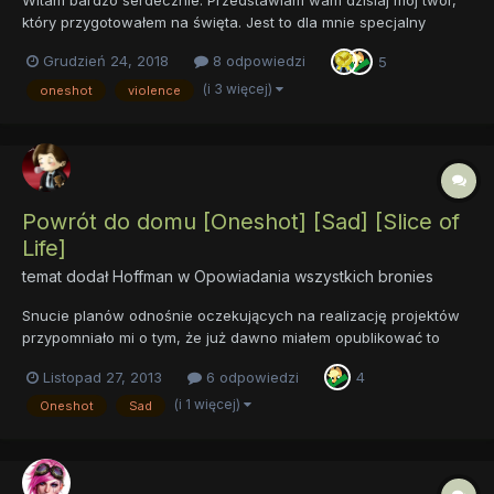
który przygotowałem na święta. Jest to dla mnie specjalny
fanfik, ponieważ pierwszy, który zrobiłem na jakąś okazję oraz
Grudzień 24, 2018
8 odpowiedzi
5
pierwszy, w którym chciałem przekazać coś więcej. Pragnę
szczególnie podziękować Ziemniakowi, za pomo...
(i 3 więcej)
oneshot
violence
Powrót do domu [Oneshot] [Sad] [Slice of
Life]
temat dodał
Hoffman
w
Opowiadania wszystkich bronies
Snucie planów odnośnie oczekujących na realizację projektów
przypomniało mi o tym, że już dawno miałem opublikować to
opowiadanie. Jest to fanfik typu "last minute", który zajął
Listopad 27, 2013
6 odpowiedzi
4
pierwsze miejsce w VI edycji Konkursu Literackiego. Poniżej
zamieszczam jego oryginalną, konkursową wersję (z tym, że
(i 1 więcej)
Oneshot
Sad
pauz...