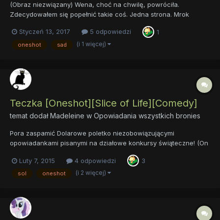
(Obraz niezwiązany) Wena, choć na chwilę, powróciła.
Zdecydowałem się popełnić takie coś. Jedna strona. Mrok
[Oneshot] [Sad] [Flash Fic]
Styczeń 13, 2017
5 odpowiedzi
1
(i 1 więcej)
oneshot
sad
Teczka [Oneshot][Slice of Life][Comedy]
temat dodał
Madeleine
w
Opowiadania wszystkich bronies
Pora zaspamić Dolarowe poletko niezobowiązującymi
opowiadankami pisanymi na działowe konkursy świąteczne! (On
i tak ma teraz na głowie inne rzeczy, a nawet, ekhm, ekhm,
Luty 7, 2015
4 odpowiedzi
3
RZECZY, więc nie zwróci uwagi.) Teczka [slice of Life] [One-
Shot] [Comedy] Liczba stron: 12 Liczba słów: >5000 Opis: Wigili...
(i 2 więcej)
sol
oneshot