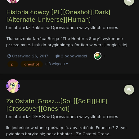
Historia Łowcy [PL][Oneshot][Dark]
[Alternate Universe][Human]
temat dodał
Paktor
w
Opowiadania wszystkich bronies
Tłumaczenie fanfica Borga "The Hunter's Story'' wykonane
przeze mnie. Link do oryginalnego fanfica w wersji angielskiej
https://www.fimfiction.net/story/198383/the-hunters-story
Czerwiec 26, 2017
2 odpowiedzi
1
Tłumaczenie:
https://docs.google.com/document/d/1eZTcLqlRFYcY_DTDHun1b
(i 3 więcej)
pl
oneshot
Q4tQsFOB9cZ6MLv6QKAWbU/edit?usp=sharing
Za Ostatni Grosz...[SoL][SciFi][HiE]
[Crossover][Oneshot]
temat dodał
D.E.F.S
w
Opowiadania wszystkich bronies
Ile jesteście w stanie poświęcić, aby trafić do Equestrii? Z tym
pytaniem boryka się nasz bohater... Za Ostatni Grosz...