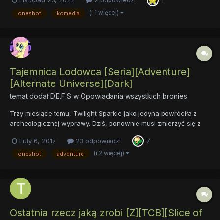
Listopad 23, 2022
2 odpowiedzi
1
tematów dla każdego fika i wrzucać co chwilę, zajmując sobie
cały segment najnowszej aktywnośći? Bo to upierdliwe, forum...
(i 1 więcej)
oneshot
komedia
Tajemnica Lodowca [Seria][Adventure]
[Alternate Universe][Dark]
temat dodał
D.E.F.S
w
Opowiadania wszystkich bronies
Trzy miesiące temu, Twilight Sparkle jako jedyna powróciła z
archeologicznej wyprawy. Dziś, ponownie musi zmierzyć się z
demonami przeszłości Sequel Serii "Legendy Lodowca"
Luty 6, 2017
23 odpowiedzi
7
autorstwa @Arkane Whisper Serce Północy Tajemnica Lodowca
Miasto Umarłych Rozdział...
(i 2 więcej)
oneshot
adventure
Ostatnia rzecz jaką zrobi [Z][TCB][Slice of