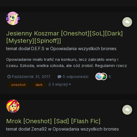
Jesienny Koszmar [Oneshot][SoL][Dark]
[Mystery][Spinoff]]
temat dodał
D.E.F.S
w
Opowiadania wszystkich bronies
Opowiadanie miało trafić na konkurs, lecz zabrakło weny i
czasu. Szkoda, wielka szkoda, ale cóż zrobić. Regulamin rzecz
święta. A teraz do rzeczy. Jesień jest piękna ale i niebezpieczna.
Październik 31, 2017
5 odpowiedzi
5
Zebra imieniem Three Weed przekonała się o tym na własnej
skórze. (Zaznajomi...
(i 3 więcej)
oneshot
dark
Mrok [Oneshot] [Sad] [Flash Fic]
temat dodał
Zena92
w
Opowiadania wszystkich bronies