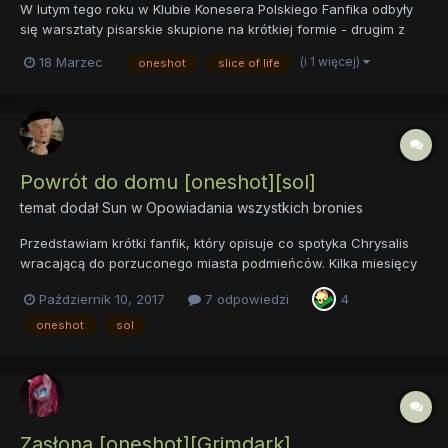
W lutym tego roku w Klubie Konesera Polskiego Fanfika odbyły
się warsztaty pisarskie skupione na krótkiej formie - drugim z
ćwiczeń było napisanie opowiadania poświęconego postaci
(i 1 więcej)
18 Marzec
oneshot
slice of life
Cadance, do 1000 słów. Udało mnie się szybko zrealizować
prosty pomysł, a przy tym zmieścić się w narzuconym limicie
słó...
Powrót do domu [oneshot][sol]
temat dodał
Sun
w
Opowiadania wszystkich bronies
Przedstawiam krótki fanfik, który opisuje co spotyka Chrysalis
wracającą do porzuconego miasta podmieńców. Kilka miesięcy
po finale 6 sezonu, kiedy Starlight z Thoraxem zniszczyli rój i
Październik 10, 2017
7 odpowiedzi
4
pozbawili Chrysalis potęgi, poddanych i miasta. Królowa wraca
do zrujnowanego, porzuconego miasta po kilka rzeczy...
oneshot
sol
Zasłona [oneshot][Grimdark]