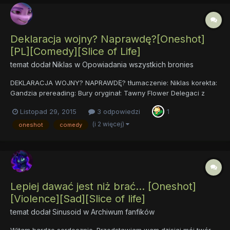
Deklaracja wojny? Naprawdę?[Oneshot]
[PL][Comedy][Slice of Life]
temat dodał
Niklas
w
Opowiadania wszystkich bronies
DEKLARACJA WOJNY? NAPRAWDĘ? tłumaczenie: Niklas korekta:
Gandzia prereading: Bury oryginał: Tawny Flower Delegaci z
Yakyakistanu okazali się być mniej... życzliwi niż życzyłaby sobie
Listopad 29, 2015
3 odpowiedzi
1
tego Twilight Sparkle, szczęśliwie jednak dzięki wsparciu Pinkie
Pie wszystko za...
(i 2 więcej)
oneshot
comedy
Lepiej dawać jest niż brać... [Oneshot]
[Violence][Sad][Slice of life]
temat dodał
Sinusoid
w
Archiwum fanfików
Witam bardzo serdecznie. Przedstawiam wam dzisiaj mój twór,