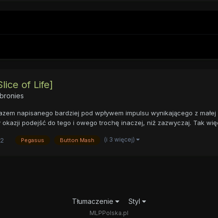
ice of Life]
bronies
em napisanego bardziej pod wpływem impulsu wynikającego z małej nost
okazji podejść do tego i owego trochę inaczej, niż zazwyczaj. Tak więc,
(i 3 więcej)
2
Pegasus
Button Mash
Tłumaczenie
Styl
MLPPolska.pl