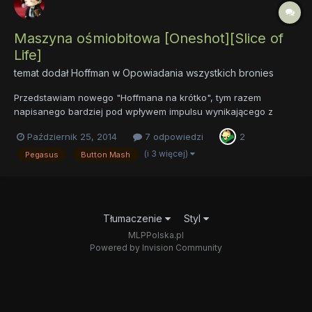
Maszyna ośmiobitowa [Oneshot][Slice of
Life]
temat dodał
Hoffman
w
Opowiadania wszystkich bronies
Przedstawiam nowego "Hoffmana na krótko", tym razem
napisanego bardziej pod wpływem impulsu wynikającego z
małej nostalgii, a z którego to wziął się ów pomysł. Poza tym,
Październik 25, 2014
7 odpowiedzi
2
chciałem trochę odpocząć od dłuższych form i przy okazji
podejść do tego i owego trochę inaczej, niż zazwyczaj. Tak
(i 3 więcej)
Pegasus
Button Mash
więc, nie będz...
Tłumaczenie
Styl
MLPPolska.pl
Powered by Invision Community