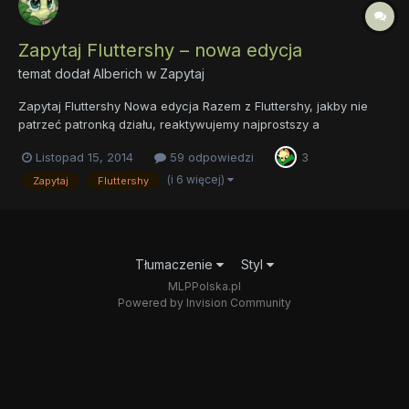
Zapytaj Fluttershy – nowa edycja
temat dodał
Alberich
w
Zapytaj
Zapytaj Fluttershy Nowa edycja Razem z Fluttershy, jakby nie
patrzeć patronką działu, reaktywujemy najprostszy a
jednocześnie przynoszący mnóstwo radości temat, jakim jest
Listopad 15, 2014
59 odpowiedzi
3
klasyczna zapytajka. Wszystkie stare pytania wylądowały w
ciepłym i przytulnym archiwum, zaczynamy od zera. Zanim
(i 6 więcej)
Zapytaj
Fluttershy
jedna...
Tłumaczenie
Styl
MLPPolska.pl
Powered by Invision Community