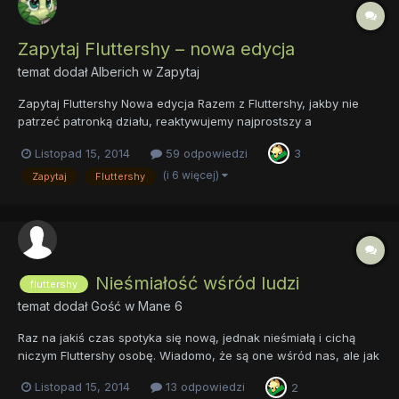
Zapytaj Fluttershy – nowa edycja
temat dodał
Alberich
w
Zapytaj
Zapytaj Fluttershy Nowa edycja Razem z Fluttershy, jakby nie
patrzeć patronką działu, reaktywujemy najprostszy a
jednocześnie przynoszący mnóstwo radości temat, jakim jest
Listopad 15, 2014
59 odpowiedzi
3
klasyczna zapytajka. Wszystkie stare pytania wylądowały w
ciepłym i przytulnym archiwum, zaczynamy od zera. Zanim
(i 6 więcej)
Zapytaj
Fluttershy
jedna...
Nieśmiałość wśród ludzi
fluttershy
temat dodał Gość w
Mane 6
Raz na jakiś czas spotyka się nową, jednak nieśmiałą i cichą
niczym Fluttershy osobę. Wiadomo, że są one wśród nas, ale jak
zmieniła się ostatnio ich ilość? Osobiście mam wrażenie, jak
Listopad 15, 2014
13 odpowiedzi
2
gdyby ich przybywało, tylko pytanie: z jakiego powodu? Przez