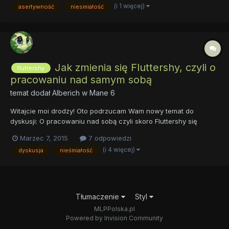
zmianę świata, rozwijające się chamstwo, coś innego? C...
(i 1 więcej)
asertywność
niesmiałość
Jak zmienia się Fluttershy, czyli o
fluttershy
pracowaniu nad samym sobą
temat dodał
Alberich
w
Mane 6
Witajcie moi drodzy! Oto podrzucam Wam nowy temat do
dyskusji: O pracowaniu nad sobą czyli skoro Fluttershy się
zmienia, to my też możemy Dobrze, ale nadszedł czas na krótkie
Marzec 7, 2015
7 odpowiedzi
wyjaśnienie dla tych, którzy nie do końca mogą wiedzieć, o...
(i 4 więcej)
dyskusja
nieśmiałość
Tłumaczenie
Styl
MLPPolska.pl
Powered by Invision Community