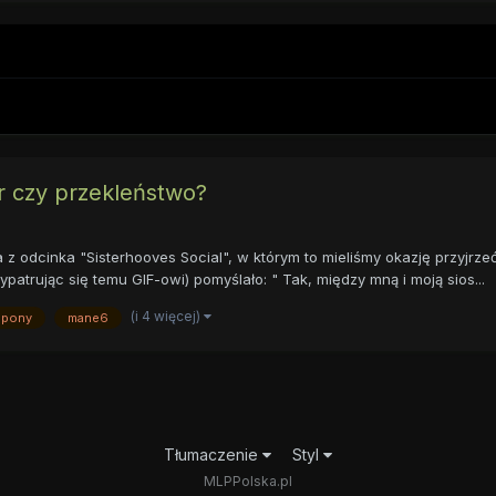
r czy przekleństwo?
z odcinka "Sisterhooves Social", w którym to mieliśmy okazję przyjrzeć
ypatrując się temu GIF-owi) pomyślało: " Tak, między mną i moją sios...
(i 4 więcej)
 pony
mane6
Tłumaczenie
Styl
MLPPolska.pl