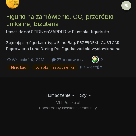
Figurki na zamówienie, OC, przeróbki,
unikalne, biżuteria
temat dodał
SPIDIvonMARDER
w
Pluszaki, figurki itp.
Zajmuję się figurkami typu Blind Bag. PRZERÓBKI (CUSTOM)
Poprawiona Luna Daring Do. Figurka została wystawiona na
aukcji charytatywnej na Kartuskim Meecie. OC "zniewieściały
Wrzesień 9, 2013
77 odpowiedzi
2
ogierek". Zupełna przeróbka figurki Applejack. Poprawiona
grzywa Rarity OC Kambodża Doctor Whooves i moje...
(i 7 więcej)
blind bag
torebka niespodzienka
Tłumaczenie
Styl
MLPPolska.pl
Powered by Invision Community