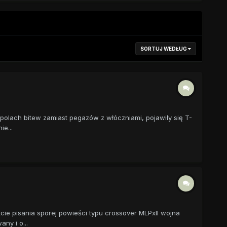
SORTUJ WEDŁUG
polach bitew zamiast pegazów z włóczniami, pojawiły się T-
e...
ie pisania sporej powieści typu crossover MLPxII wojna
ny i o...