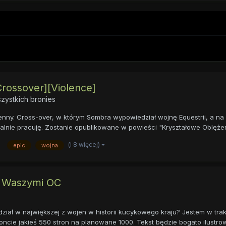
Crossover][Violence]
zystkich bronies
ny. Cross-over, w którym Sombra wypowiedział wojnę Equestrii, a na 
ualnie pracuję. Zostanie opublikowane w powieści "Kryształowe Oblężeni
(i 8 więcej)
epic
wojna
 Waszymi OC
ał w największej z wojen w historii kucykowego kraju? Jestem w trakc
cie jakieś 550 stron na planowane 1000. Tekst będzie bogato ilustrowa