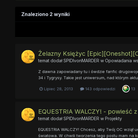
Znaleziono 2 wyniki
Żelazny Księżyc [Epic][Oneshot][
temat dodał
SPIDIvonMARDER
w
Opowiadania ws
Z dawna zapowiadany tu i ówdzie fanfic drugowojen
34 i Tygrysy. Takie jest uniwersum, nad którym akt
Lipiec 28, 2013
143 odpowiedzi
13
EQUESTRIA WALCZY! - powieść z
temat dodał
SPIDIvonMARDER
w
Projekty
EQUESTRIA WALCZY! Chcesz, aby Twój OC wziął udzi
światowa. W chwili tworzenia tego postu mam na kon