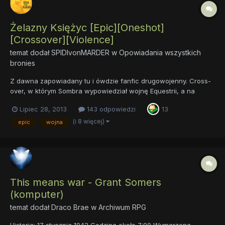
Żelazny Księżyc [Epic][Oneshot]
[Crossover][Violence]
temat dodał
SPIDIvonMARDER
w
Opowiadania wszystkich
bronies
Z dawna zapowiadany tu i ówdzie fanfic drugowojenny. Cross-
over, w którym Sombra wypowiedział wojnę Equestrii, a na
polach bitew zamiast pegazów z włóczniami, pojawiły się T-34 i
Lipiec 28, 2013
143 odpowiedzi
13
Tygrysy. Takie jest uniwersum, nad którym aktualnie pracuję.
Zostanie opublikowane w powieści "Kryształowe Oblężenie...
(i 8 więcej)
epic
wojna
This means war - Grant Somers
(komputer)
temat dodał
Draco Brae
w
Archiwum RPG
Historia: 17 stycznia 1942 Godzina około 7:00 Wymarzona