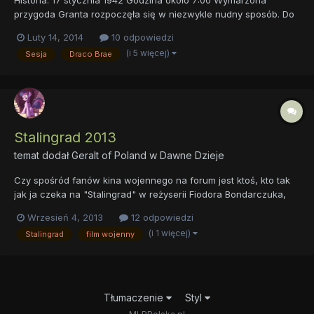
przygoda Granta rozpoczęła się w niezwykle nudny sposób. Do
tej pory żmudna dyslokacja dywizji na granice przyprawiała o
Luty 14, 2014
10 odpowiedzi
ziewanie. Mimo to był on podniecony faktem, iż wkrótce jego
(i 5 więcej)
Sesja
Draco Brae
marzenie się ziści. Podróżując razem ze swoją dywi...
Stalingrad 2013
temat dodał
Geralt of Poland
w
Dawne Dzieje
Czy spośród fanów kina wojennego na forum jest ktoś, kto tak
jak ja czeka na "Stalingrad" w reżyserii Fiodora Bondarczuka,
który ma ukazać się w tym roku?
Wrzesień 4, 2013
12 odpowiedzi
http://www.youtube.com/watch?v=_Da3EgZUA0Y&feature=share
(i 1 więcej)
Stalingrad
film wojenny
http://www.youtube.com/watch?v=25DxhVBW8h4 Jako że
podoba mi się "9 kompania" tego...
Tłumaczenie
Styl