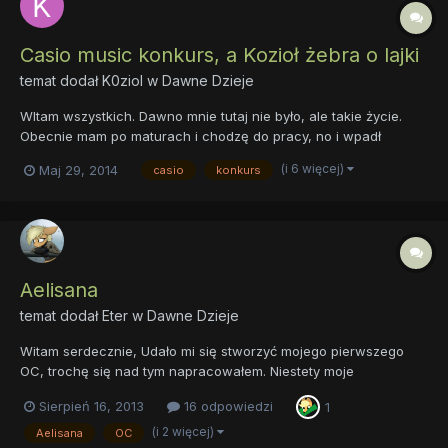
Casio music konkurs, a Kozioł żebra o lajki
temat dodał
K0ziol
w
Dawne Dzieje
WItam wszystkich. Dawno mnie tutaj nie było, ale takie życie.
Obecnie mam po maturach i chodzę do pracy, no i wpadł
konkurs. Organizowany przez Casio na fb. DO wygrania - dużo.
(i 6 więcej)
Maj 29, 2014
casio
konkurs
Najwięcej można zgarnąć ponad 9000 złotych. A mi by się takie
coś podobało ._. Znajduje się on tutaj: https://www.faceboo...
Aelisana
temat dodał
Eter
w
Dawne Dzieje
Witam serdecznie, Udało mi się stworzyć mojego pierwszego
OC, trochę się nad tym napracowałem. Niestety moje
umiejętności pisarskie wołają o pomstę do nieba więc pewnie
Sierpień 16, 2013
16 odpowiedzi
1
znajdą się błędy stylistyczne itp. Jestem jak najbardziej otwarty
na krytykę; jeżeli znajdziecie coś co budzi Wasze wątpliwości t...
(i 2 więcej)
Aelisana
OC