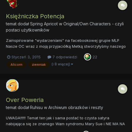
Księżniczka Potencja
temat dodał
Spring Apricot
w
Original/Own Characters - czyli
postaci użytkowników
Zainspirowane "wydarzeniami" na facebookowej grupie MLP
Nasze OC wraz z moją przyjaciółką Metką stworzyłyśmy naszego
własnego OC alicorna. Pomyślałam, że z wami też podzielę się
Styczeń 3, 2015
7 odpowiedzi
22
tym cudownym stworzeniem. Pragniemy przedstawić wam
księżniczkę Potencję. Ilustrację wykonałam ja, zarys jej historii
(i 8 więcej)
Alicorn
ziemniak
nap...
Over Poweria
temat dodał
Ruhisu
w
Archiwum obrazków i reszty
UWAGA!!!!!! Temat ten jak i sama postać to czysta satyra
nabijająca się ze znanego Wam syndromu Mary Sue i NIE MA NA
CELU obrażania jakiegokolwiek twórcy OCeków z tego forum i