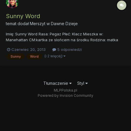
Sunny Word
temat dodał
Merszyt
w
Dawne Dzieje
Imię: Sunny Word Rasa: Pegaz Płeć: Klacz Mieszka w:
Manehattan CM:kartka ze slońcem na środku Rodzina: matka
Spring Drink(pegaz) i ojciec Excellent Meal(pegaz) Historia:Sunny
Czerwiec 20, 2013
5 odpowiedzi
urodziła się w Cloudsdale. Mieszkała na jego skraju, w dosyć
(i 2 więcej)
Sunny
Word
pokaźnym domu z chmur. Uwielbiała spędzać czas z ojcem, kt...
Tłumaczenie
Styl
MLPPolska.pl
Powered by Invision Community