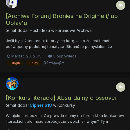
[Archiwa Forum] Bronies na Originie i/lub
Uplay'u
temat dodał
Hoshidesu
w
Forumowe Archiwa
Jeśli był już ten temat to przyjmę karę. Jako że jest temat
poświęcony podobnej tematyce (Steam) to pomyślałem że
wśród was są ci którzy używają innych platform do gier
Marzec 20, 2015
3 odpowiedzi
cyfrowych. Ja akurat mam gry na wszystkich wymienionych
(i 1 więcej)
Origin
Uplay
platformach to oczywiste jest też to że mam tam wszystkie
konta. Cie...
[Konkurs literacki] Absurdalny crossover
temat dodał
Cipher 618
w
Konkursy
Witajcie serdecznie! Co prawda mamy na forum kilka konkursów
literackich, ale może spróbujecie swoich sił w tym? Tym
bardziej, że tematyka jest ciekawa, a do wygrania są gry na