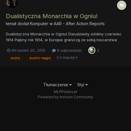
Dualistyczna Monarchia w Ogniu!
temat dodał
Komputer
w
AAR - After Action Reports
Dualistyczna Monarchia w Ogniu! Dwudziesty siódmy czerwiec
1914 Piękny rok 1914, w Europie graniczą ze sobą mocarstwa
które raczej nie chcą widzieć siebie obok. W Europie zachodniej
Wrzesień 25, 2015
6 odpowiedzi
3
mamy Cesarstwo Niemieckie i Republikę Francuską, państwa te
stosunki mają conajmniej złe choć wiadomo, że to pierwsze...
(i 2 więcej)
wojny
austro-węgry
Tłumaczenie
Styl
MLPPolska.pl
Powered by Invision Community