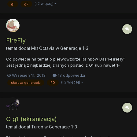
(i 2 więcej)
g1
g2
FireFly
temat dodał
Mrs.Octavia
w
Generacje 1-3
Co powiecie na temat o pierwowzorze Rainbow Dash-FireFly?
Jest jedną z najbardziej znanych postaci z G1 (lub nawet 1-
3).Został nawet wydany specjalny film/odcinek (niepotrzebne
Wrzesień 11, 2013
13 odpowiedzi
skreślić) pod tytułem " My Little Pony - Rescue at Midnight Castle
(i 2 więcej)
starsza generacja
RD
(Firefly's Adventure)" Dużo razy również pojawia s...
O g1 (ekranizacja)
temat dodał
Turoń
w
Generacje 1-3