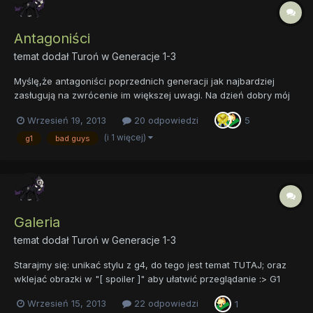
Antagoniści
temat dodał
Turoń
w
Generacje 1-3
Myślę,że antagoniści poprzednich generacji jak najbardziej
zasługują na zwrócenie im większej uwagi. Na dzień dobry mój
ulubiony czarny charakter, Grogar, którego spotykamy w "The
Wrzesień 19, 2013
20 odpowiedzi
5
Return of Tambelon" Sama w sobie postać bardzo ciekawa, a i
wygląd ma niczego sobie, te rogi, paszcza, bródka i t...
(i 1 więcej)
g1
bad guys
Galeria
temat dodał
Turoń
w
Generacje 1-3
Starajmy się: unikać stylu z g4, do tego jest temat TUTAJ; oraz
wklejać obrazki w "[ spoiler ]" aby ułatwić przeglądanie :> G1
Fizzy: Twilight: Glory: Kimono(g3) inne:
Wrzesień 15, 2013
22 odpowiedzi
1