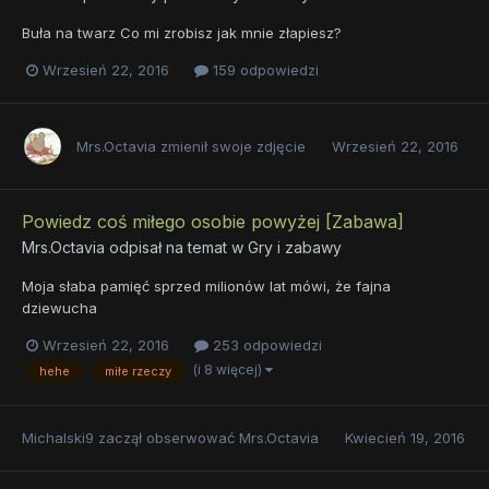
Buła na twarz Co mi zrobisz jak mnie złapiesz?
Wrzesień 22, 2016
159 odpowiedzi
Mrs.Octavia
zmienił swoje zdjęcie
Wrzesień 22, 2016
Powiedz coś miłego osobie powyżej [Zabawa]
Mrs.Octavia
odpisał na temat w
Gry i zabawy
Moja słaba pamięć sprzed milionów lat mówi, że fajna
dziewucha
Wrzesień 22, 2016
253 odpowiedzi
(i 8 więcej)
hehe
miłe rzeczy
Michalski9
zaczął obserwować
Mrs.Octavia
Kwiecień 19, 2016