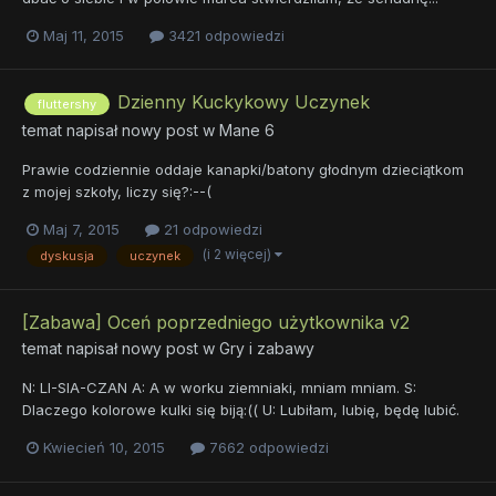
Maj 11, 2015
3421 odpowiedzi
Dzienny Kuckykowy Uczynek
fluttershy
temat napisał nowy post w
Mane 6
Prawie codziennie oddaje kanapki/batony głodnym dzieciątkom
z mojej szkoły, liczy się?:--(
Maj 7, 2015
21 odpowiedzi
(i 2 więcej)
dyskusja
uczynek
[Zabawa] Oceń poprzedniego użytkownika v2
temat napisał nowy post w
Gry i zabawy
N: LI-SIA-CZAN A: A w worku ziemniaki, mniam mniam. S:
Dlaczego kolorowe kulki się biją:(( U: Lubiłam, lubię, będę lubić.
Kwiecień 10, 2015
7662 odpowiedzi