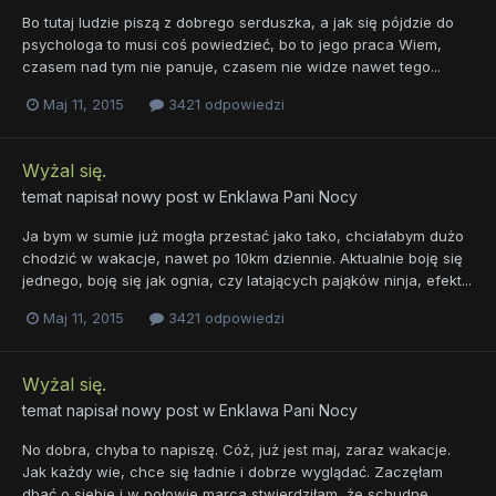
Bo tutaj ludzie piszą z dobrego serduszka, a jak się pójdzie do
psychologa to musi coś powiedzieć, bo to jego praca Wiem,
czasem nad tym nie panuje, czasem nie widze nawet tego...
Maj 11, 2015
3421 odpowiedzi
Wyżal się.
temat napisał nowy post w
Enklawa Pani Nocy
Ja bym w sumie już mogła przestać jako tako, chciałabym dużo
chodzić w wakacje, nawet po 10km dziennie. Aktualnie boję się
jednego, boję się jak ognia, czy latających pająków ninja, efekt...
Maj 11, 2015
3421 odpowiedzi
Wyżal się.
temat napisał nowy post w
Enklawa Pani Nocy
No dobra, chyba to napiszę. Cóż, już jest maj, zaraz wakacje.
Jak każdy wie, chce się ładnie i dobrze wyglądać. Zaczęłam
dbać o siebie i w połowie marca stwierdziłam, że schudnę...