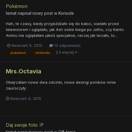
Pokémon
temat napisał nowy post w
Konsole
Hah, te czasy, kiedy przyjeżdżało się do babci, siadało przed
telewizorem i oglądało, jak Ash sobie biega po Jotho, czy Kanto
Animu nie oglądałam jakoś specjalnie, raczej jak leciało, to...
Kwiecień 6, 2015
13 odpowiedzi
(i 5 więcej)
pokemon
nintendo
Mrs.Octavia
Obejrzałam nowe dwa odcinki, nowe desingi poników mnie
zauroczyły
Kwiecień 4, 2015
Daj swoje foto :P
temat napisał nowy post w
Off-topic