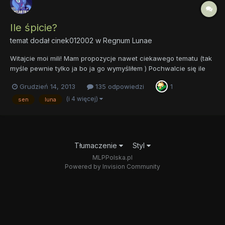
Ile śpicie?
temat dodał
cinek012002
w
Regnum Lunae
Witajcie moi mili! Mam propozycje nawet ciekawego tematu (tak
myśle pewnie tylko ja bo ja go wymyśliłem ) Pochwalcie się ile
spaliście najdłużej ile najkrócej albo ile śpicie po prostu Sądzę,
Grudzień 14, 2013
135 odpowiedzi
1
że nasza ukochana Luna śpi mało więc może się z nią
zmierzycie? Tak jak ja zawsze dziwne tematy...
(i 4 więcej)
sen
luna
Tłumaczenie
Styl
MLPPolska.pl
Powered by Invision Community