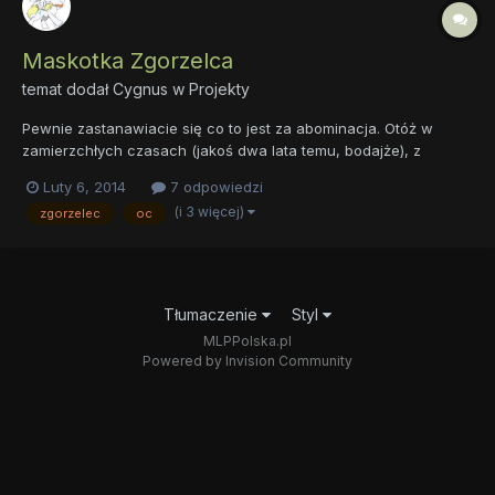
Maskotka Zgorzelca
temat dodał
Cygnus
w
Projekty
Pewnie zastanawiacie się co to jest za abominacja. Otóż w
zamierzchłych czasach (jakoś dwa lata temu, bodajże), z
zazdrości, że inne większe miasta mają swoje zajebiaszcze
Luty 6, 2014
7 odpowiedzi
herby miast, popełniłem ten oto obrazek. Potem jednak uznałem,
(i 3 więcej)
zgorzelec
oc
że mimo że zajebisty, to nie będę jak inni, i skazałem go na wi...
Tłumaczenie
Styl
MLPPolska.pl
Powered by Invision Community