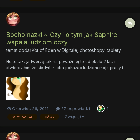
Bochomazki ~ Czyli o tym jak Saphire
wapala ludziom oczy
temat dodał
Kot of Eden
w
Digitale, photoshopy, tablety
No to tak, ja tworzę tak na poważniej to od około 2 lat, i
stwierdziłam że kiedyś trzeba pokazać ludziom moje prazy i
powypalać im oczy Na pierwszy ogień idzie moja ocka ( której
swoją drogą mam sporo)
Czerwiec 26, 2015
27 odpowiedzi
4
(i 2 więcej)
PaintToolSAI
Ołówki