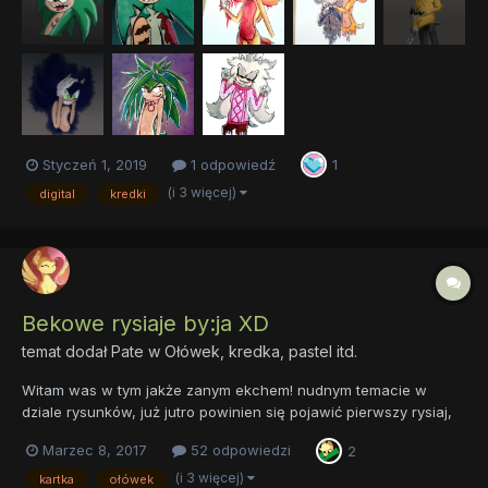
Styczeń 1, 2019
1 odpowiedź
1
(i 3 więcej)
digital
kredki
Bekowe rysiaje by:ja XD
temat dodał
Pate
w
Ołówek, kredka, pastel itd.
Witam was w tym jakże zanym ekchem! nudnym temacie w
dziale rysunków, już jutro powinien się pojawić pierwszy rysiaj,
będe się starał wstawiać je raz dziennie, ale nic nieobiecuje. Do
Marzec 8, 2017
52 odpowiedzi
2
nexta.
(i 3 więcej)
kartka
ołówek