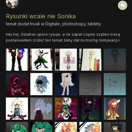
Rysunki wcale nie Sonika
temat dodał
Invali
w
Digitale, photoshopy, tablety
Hej hej. Ostatnio sporo rysuje, a że zapał często szybko tracę
postanowiłem zrobić ten temat żeby dał mi trochę motywacji i
mam nadzieję że ktokolwiek będzie tu żył bo widze że jest
trochę martwo w dziale z rysunkami Uwaga ostrzegam mam
fazę na sonica i nie wygląda na to żeby szybko minął więc...