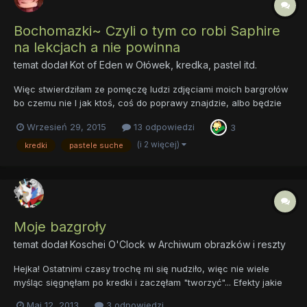
Bochomazki~ Czyli o tym co robi Saphire
na lekcjach a nie powinna
temat dodał
Kot of Eden
w
Ołówek, kredka, pastel itd.
Więc stwierdziłam ze pomęczę ludzi zdjęciami moich bargrołów
bo czemu nie I jak ktoś, coś do poprawy znajdzie, albo będzie
miał dobre wzkazówki co to bazgrania to piszcie Dzisiejsza luna
Wrzesień 29, 2015
13 odpowiedzi
3
Kratka bo Podstawy Przedsiębiorczości Enjoy
(i 2 więcej)
kredki
pastele suche
Moje bazgroły
temat dodał
Koschei O'Clock
w
Archiwum obrazków i reszty
Hejka! Ostatnimi czasy trochę mi się nudziło, więc nie wiele
myśląc sięgnęłam po kredki i zaczęłam "tworzyć"... Efekty jakie
są, każdy widzi. Ale (za namowami pewnego użytkownika forum)
Maj 12, 2013
3 odpowiedzi