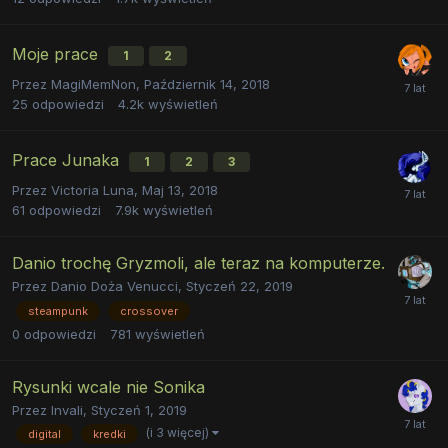
Moje prace
1
2
Przez
MagiMemNon
,
Październik 14, 2018
25
odpowiedzi
4.2k
wyświetleń
Prace Junaka
1
2
3
Przez
Victoria Luna
,
Maj 13, 2018
61
odpowiedzi
7.9k
wyświetleń
Danio trochę Gryzmoli, ale teraz na komputerze.
Przez
Danio Doża Venucci
,
Styczeń 22, 2019
steampunk
crossover
0
odpowiedzi
781
wyświetleń
Rysunki wcale nie Sonika
Przez
Invali
,
Styczeń 1, 2019
(i 3 więcej)
digital
kredki