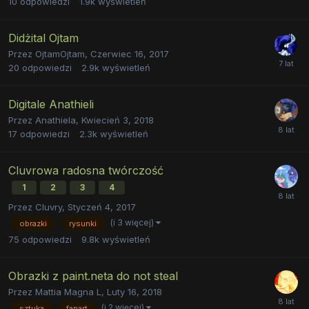
10
odpowiedzi
1.9k
wyświetleń
Didżital Ojtam
Przez
OjtamOjtam
,
Czerwiec 16, 2017
20
odpowiedzi
2.9k
wyświetleń
Digitale Anathieli
Przez
Anathiela
,
Kwiecień 3, 2018
17
odpowiedzi
2.3k
wyświetleń
Cluvrowa radosna twórczość
1
2
3
4
Przez
Cluvry
,
Styczeń 4, 2017
(i 3 więcej)
obrazki
rysunki
75
odpowiedzi
9.8k
wyświetleń
Obrazki z paint.neta do not steal
Przez
Mattia Magna L
,
Luty 16, 2018
(i 2 więcej)
sztuka
fanart