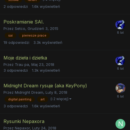
2
odpowiedzi
1.6k
wyświetleń
Poskramianie SAI.
Przez
Setco
,
Grudzień 3, 2015
sai
pierwsze prace
19
odpowiedzi
3.3k
wyświetleń
Moje dzieła i dziełka
Przez
Trau pa
,
Maj 23, 2018
3
odpowiedzi
1.3k
wyświetleń
Midnight Dream rysuje (aka KeyPony)
Przez
Midnight Dream
,
Luty 8, 2018
(i 2 więcej)
digital painting
art
3
odpowiedzi
1.6k
wyświetleń
Rysunki Nepaxora
Przez
Nepaxor
,
Luty 24, 2018