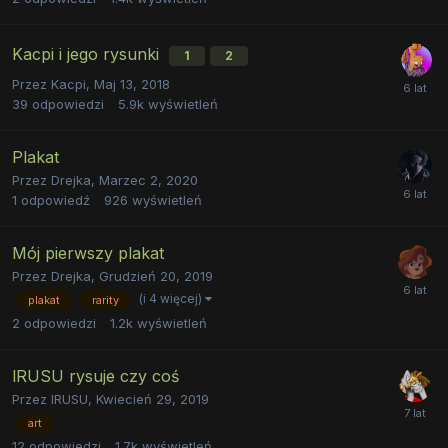
Kacpi i jego rysunki
1
2
Przez
Kacpi
,
Maj 13, 2018
39
odpowiedzi
5.9k
wyświetleń
Plakat
Przez
Drejka
,
Marzec 2, 2020
1
odpowiedź
926
wyświetleń
Mój pierwszy plakat
Przez
Drejka
,
Grudzień 20, 2019
(i 4 więcej)
plakat
rarity
2
odpowiedzi
1.2k
wyświetleń
lRUSU rysuje czy coś
Przez
lRUSU
,
Kwiecień 29, 2019
art
12
odpowiedzi
1.7k
wyświetleń