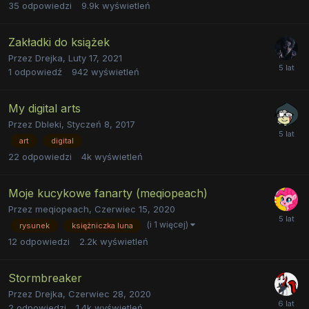
35
odpowiedzi
9.9k
wyświetleń
Zakładki do książek
Przez
Drejka
,
Luty 17, 2021
1
odpowiedź
942
wyświetleń
My digital arts
Przez
Dbleki
,
Styczeń 8, 2017
art
digital
22
odpowiedzi
4k
wyświetleń
Moje kucykowe fanarty (meqiopeach)
Przez
meqiopeach
,
Czerwiec 15, 2020
(i 1 więcej)
rysunek
księżniczka luna
12
odpowiedzi
2.2k
wyświetleń
Stormbreaker
Przez
Drejka
,
Czerwiec 28, 2020
2
odpowiedzi
1.4k
wyświetleń